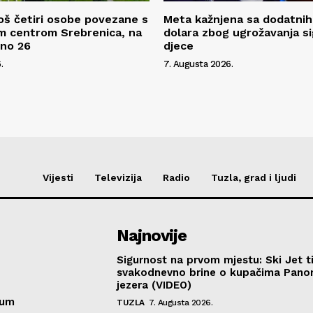
oš četiri osobe povezane s
Meta kažnjena sa dodatnih
m centrom Srebrenica, na
dolara zbog ugrožavanja s
pno 26
djece
.
7. Augusta 2026.
Vijesti
Televizija
Radio
Tuzla, grad i ljudi
Najnovije
Sigurnost na prvom mjestu: Ski Jet t
svakodnevno brine o kupačima Pano
jezera (VIDEO)
sum
TUZLA
7. Augusta 2026.