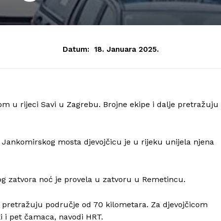
Datum:
18. Januara 2025.
om u rijeci Savi u Zagrebu. Brojne ekipe i dalje pretražuju
Jankomirskog mosta djevojčicu je u rijeku unijela njena
og zatvora noć je provela u zatvoru u Remetincu.
ji pretražuju područje od 70 kilometara. Za djevojčicom
ski i pet čamaca, navodi HRT.