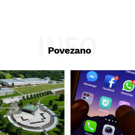
INFO
Povezano