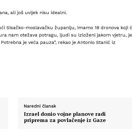
a, ali još uvijek nisu idealni.
Info
ući Sisačko-moslavačku županiju, imamo 18 dronova koji 
ura nam otežava potragu, ljudi su izloženi jakom vjetru, je
O nama
 Potrebna je veća pauza”, rekao je Antonio Stanić iz
Kontakt
Impressum
Naredni članak
Izrael donio vojne planove radi
priprema za povlačenje iz Gaze