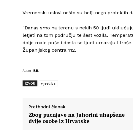
Vremenski uslovi nešto su bolji nego proteklih dan
“Danas smo na terenu s nekih 50 ljudi uključuj
letjeti na tom području te šest vozila. Temperat
dolje malo puše i dosta se ljudi umaraju i troše.
Županijskog centra 112.
Autor:
E.B.
IZVOR
vijesti.ba
Prethodni članak
Zbog pucnjave na Jahorini uhapšene
dvije osobe iz Hrvatske