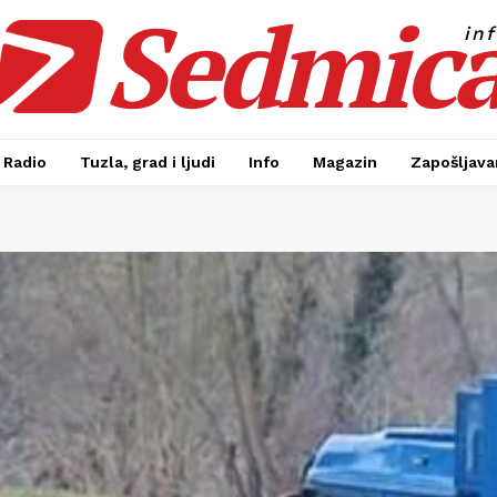
Sedmic
in
Radio
Tuzla, grad i ljudi
Info
Magazin
Zapošljavan