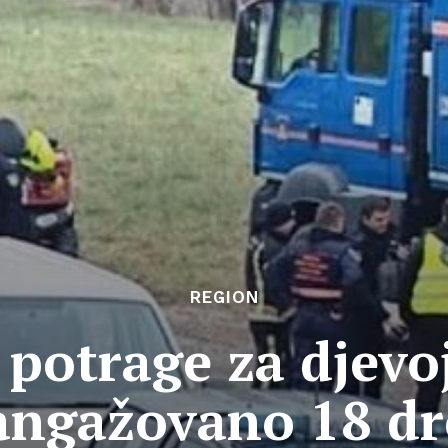
REGION
 potrage za djevo
 angažovano 18 d