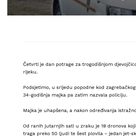
Četvrti je dan potrage za trogodišnjom djevojčic
rijeku.
Podsjetimo, u srijedu popodne kod zagrebačkog 
34-godišnja majka pa zatim nazvala policiju.
Majka je uhapšena, a nakon određivanja istražn
Od ranih jutarnjih sati u zraku je 18 dronova ko
traga preko 50 ljudi te šest plovila – jedan jet-