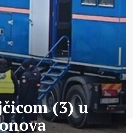
jčicom (3) u
ronova