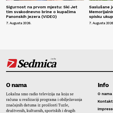
Sigurnost na prvom mjestu: Ski Jet
Saslušane j
tim svakodnevno brine o kupačima
Memorijalni
Panonskih jezera (VIDEO)
spisku uku
7. Augusta 2026.
7. Augusta 2026
Sedmica
info
O nama
Info
Lokalna smo radio televizija na koju se
O nama
računa u realizaciji programa i obilježavanja
Kontakt
značajnih datuma iz prošlosti Tuzle,
Impres
društvenih, kulturnih, sportskih i drugih