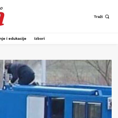
a
fo
Traži
je i edukacije
Izbori