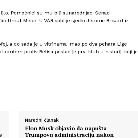
Peljto. Pomoćnici su mu bili sunarodnjaci Senad
rčin Umut Meler. U VAR sobi je sjedio Jerome Brisard iz
Info
ofej, a do sada je u vitrinama imao po dva pehara Lige
O nama
umfom protiv Betisa postao je prvi klub u historiji koji je
Kontakt
Impressum
Naredni članak
Elon Musk objavio da napušta
e
Trumpovu administraciju nakon