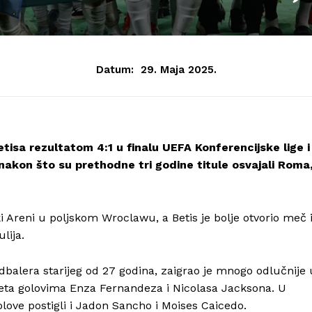
Datum:
29. Maja 2025.
etisa rezultatom 4:1 u finalu UEFA Konferencijske lige i
nakon što su prethodne tri godine titule osvajali Roma
ki Areni u poljskom Wroclawu, a Betis je bolje otvorio meč 
lija.
udbalera starijeg od 27 godina, zaigrao je mnogo odlučnije 
ta golovima Enza Fernandeza i Nicolasa Jacksona. U
love postigli i Jadon Sancho i Moises Caicedo.