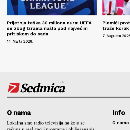
Prijetnja teška 30 miliona eura: UEFA
Plemići pro
se zbog Izraela našla pod najvećim
traže korak 
pritiskom do sada
7. Augusta 2025
14. Marta 2026.
Sedmica
info
O nama
Info
Lokalna smo radio televizija na koju se
O nama
računa u realizaciji programa i obilježavanja