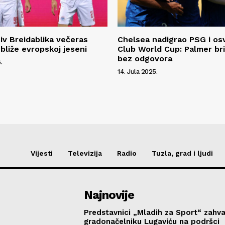
tiv Breidablika večeras
Chelsea nadigrao PSG i osv
bliže evropskoj jeseni
Club World Cup: Palmer bril
bez odgovora
.
14. Jula 2025.
Vijesti
Televizija
Radio
Tuzla, grad i ljudi
Najnovije
Predstavnici „Mladih za Sport“ zahval
gradonačelniku Lugaviću na podršci