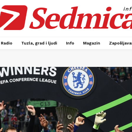
Sedmic
in
Radio
Tuzla, grad i ljudi
Info
Magazin
Zapošljavan