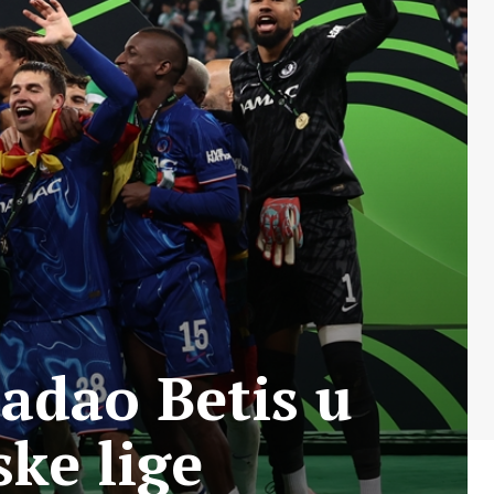
adao Betis u
ke lige