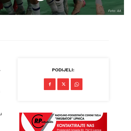
Foto: AA
,
PODIJELI:
i
u