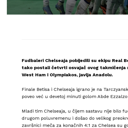
Fudbaleri Chelseaja pobijedili su ekipu Real B
tako postali četvrti osvajač ovog takmičenja 
West Ham i Olympiakos, javlja Anadolu.
Finale Betisa i Chelseaja igrano je na Tarczyans
poveo već u devetoj minuti golom Abde Ezzalzou
Mladi tim Chelseaja, u čijem sastavu nije bilo f
drugom poluvremenu i došao do velikog preokre
završnici meča za konačnih 4:1 za Chelsea su go