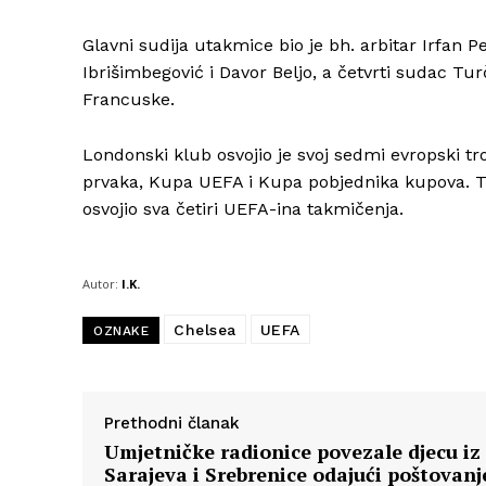
Glavni sudija utakmice bio je bh. arbitar Irfan 
Ibrišimbegović i Davor Beljo, a četvrti sudac Tu
Francuske.
Londonski klub osvojio je svoj sedmi evropski tr
prvaka, Kupa UEFA i Kupa pobjednika kupova. Trij
osvojio sva četiri UEFA-ina takmičenja.
Autor:
I.K.
Chelsea
UEFA
OZNAKE
Prethodni članak
Umjetničke radionice povezale djecu iz
Sarajeva i Srebrenice odajući poštovanj