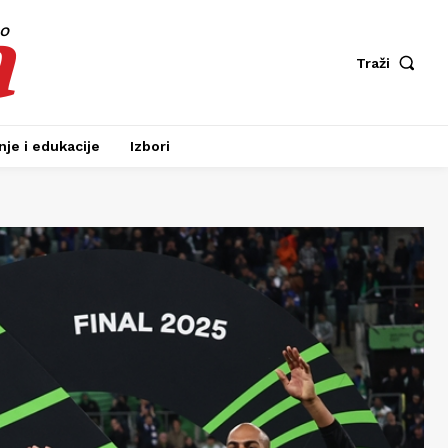
a
fo
Traži
je i edukacije
Izbori