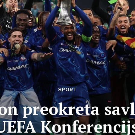
SPORT
on preokreta savl
 UEFA Konferencijs