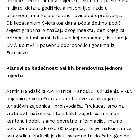
prirode. “Pčele donose svjetskoj ekonomiji preko šest
milijardi dolara godišnje, a milioni ljudi rade u
proizvodnjama koje direktno zavise od oprašivanja.
Obilježavanjem Svjetskog dana pčela želimo podići
svijest građana o značaju ovog insekta, bez kojeg bi
priroda, a i mi sami, bili u velikoj opasnosti,” istakao je
Čivić, uputivši i posebnu dobrodošlicu gostima iz
Francuske.
Planovi za budućnost: Svi bh. brendovi na jednom
mjestu
Asmir Handalić iz API Riznice Handalić i udruženja PREC
pojasnio je viziju Đulistana i planove za okupljanje
turističkih zajednica i proizvođača. “Pokucali smo na
vrata svih načelnika i turističkih zajednica u našem
kantonu i dobili sjajne povratne informacije. Imamo
potvrđen dolazak oko 60 izlagača, i to je maksimum za
ovu godinu. Naš cilj je da u naredne tri do četiri godine