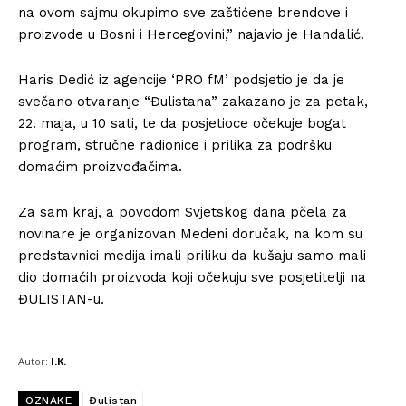
na ovom sajmu okupimo sve zaštićene brendove i
proizvode u Bosni i Hercegovini,” najavio je Handalić.
Haris Dedić iz agencije ‘PRO fM’ podsjetio je da je
svečano otvaranje “Đulistana” zakazano je za petak,
22. maja, u 10 sati, te da posjetioce očekuje bogat
program, stručne radionice i prilika za podršku
domaćim proizvođačima.
Info
Za sam kraj, a povodom Svjetskog dana pčela za
novinare je organizovan Medeni doručak, na kom su
O nama
predstavnici medija imali priliku da kušaju samo mali
dio domaćih proizvoda koji očekuju sve posjetitelji na
Kontakt
ĐULISTAN-u.
Impressum
Autor:
I.K.
OZNAKE
Đulistan