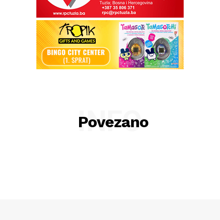
INFO
Povezano