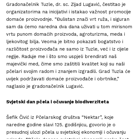
Gradonačelnik Tuzle, dr. sc. Zijad Lugavić, čestitao je
organizatorima na inicijativi i istakao važnost promocije
domaće proizvodnje. “Đulistan znači vrt ruža, i siguran
sam da ćemo naredna dva dana uživati u tom mirisnom
vrtu punom domaćih proizvoda, agroturizma, meda i
ljekovitog bilja. Veoma je bitno pokazati bogatstvo i
različitost proizvođača ne samo iz Tuzle, već i iz cijele
regije. Raduje me i što smo uspjeli brendirati naš
majevički med, čime smo zaštitili kvalitet koji su naši
pčelari svojim radom i znanjem izgradili. Grad Tuzla će
uvijek podržavati domaće proizvođače i obrtnike,”
naglasio je gradonačelnik Lugavić.
Svjetski dan pčela i očuvanje biodiverziteta
Šefik Čivić iz Pčelarskog društva “Nektar”, koje
naredne godine slavi 125. godišnjicu, govorio je o
presudnoj ulozi pčela u svjetskoj ekonomiji i očuvanju