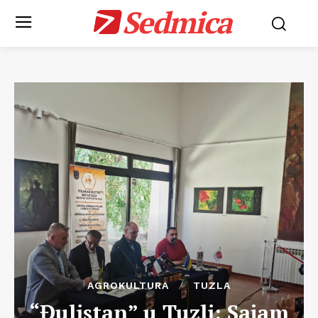
Sedmica
AGROKULTURA
TUZLA
“Đulistan” u Tuzli: Sajam