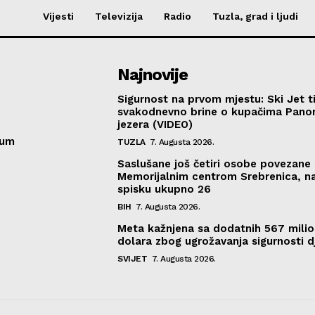
Vijesti
Televizija
Radio
Tuzla, grad i ljudi
Najnovije
Sigurnost na prvom mjestu: Ski Jet t
svakodnevno brine o kupačima Pano
jezera (VIDEO)
sum
TUZLA
7. Augusta 2026.
Saslušane još četiri osobe povezane 
Memorijalnim centrom Srebrenica, n
spisku ukupno 26
BIH
7. Augusta 2026.
Meta kažnjena sa dodatnih 567 mili
dolara zbog ugrožavanja sigurnosti d
SVIJET
7. Augusta 2026.