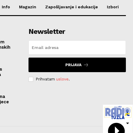
Info
Magazin
Zapošljavanje i edukacije
Izbori
Newsletter
im
nskih
PRIJAVA
s
a
Prihvatam
uslove
.
ona
jece