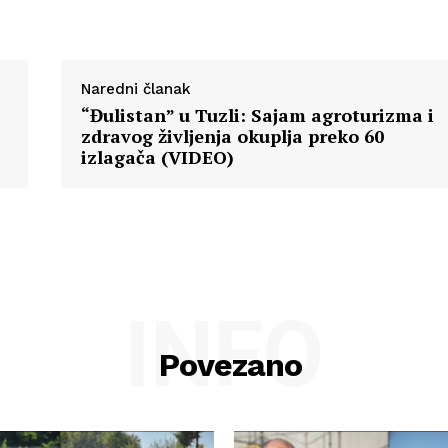
Naredni članak
“Đulistan” u Tuzli: Sajam agroturizma i
zdravog življenja okuplja preko 60
izlagača (VIDEO)
INFO
Povezano