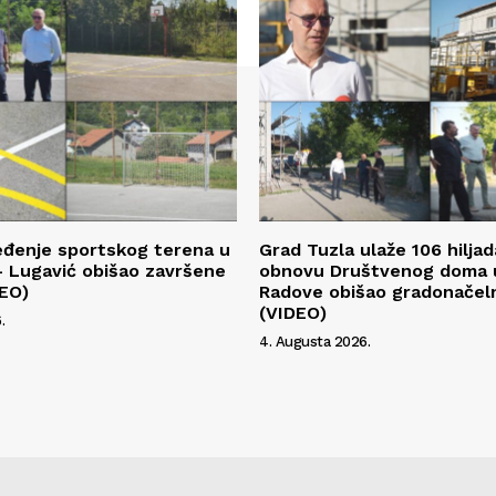
eđenje sportskog terena u
Grad Tuzla ulaže 106 hilja
 Lugavić obišao završene
obnovu Društvenog doma u
DEO)
Radove obišao gradonačeln
(VIDEO)
.
4. Augusta 2026.