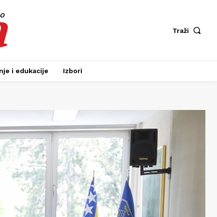
a
fo
Traži
je i edukacije
Izbori