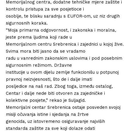
Memorijalnog centra, dodatne tehničke mjere zaštite i
kontrolu pristupa za sve posjetioce i
osoblje, te blisku saradnju s EUFOR-om, uz niz drugih
sigurnosnih koraka.
“Moja primarna odgovornost, i zakonska i moralna,
jeste prema ljudima koji rade u
Memorijalnom centru Srebrenica i zajednici u kojoj žive.
Svima mora biti jasno da se vradamo
radu u vanrednim zakonskim uslovima i pod posebnim
sigurnosnim režimom. Državne
institucije u ovom dijelu zemlje funkcionišu u potpunoj
pravnoj neizvjesnosti, što de i dalje imati
posljedice na naš rad. Zbog toga, između ostalog,
Centar i dalje nede biti otvoren za zajedničke i
kolektivne posjete,” rekao je Suljagid.
Memorijalni centar Srebrenica ostaje posveden svojoj
misiji očuvanja istine i sjedanja na žrtve
genocida, uz istovremeno osiguravanje najviših
standarda zaštite za sve koji dolaze odati