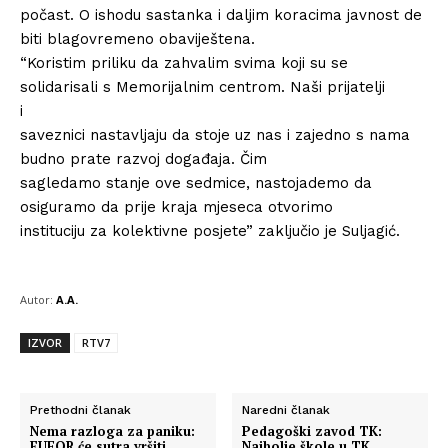
počast. O ishodu sastanka i daljim koracima javnost de
biti blagovremeno obaviještena.
“Koristim priliku da zahvalim svima koji su se
solidarisali s Memorijalnim centrom. Naši prijatelji
i
saveznici nastavljaju da stoje uz nas i zajedno s nama
budno prate razvoj događaja. Čim
sagledamo stanje ove sedmice, nastojademo da
osiguramo da prije kraja mjeseca otvorimo
instituciju za kolektivne posjete” zaključio je Suljagić.
Autor:
A.A.
IZVOR
RTV7
Prethodni članak
Naredni članak
Nema razloga za paniku:
Pedagoški zavod TK:
EUFOR će sutra vršiti
Najbolje škole u TK