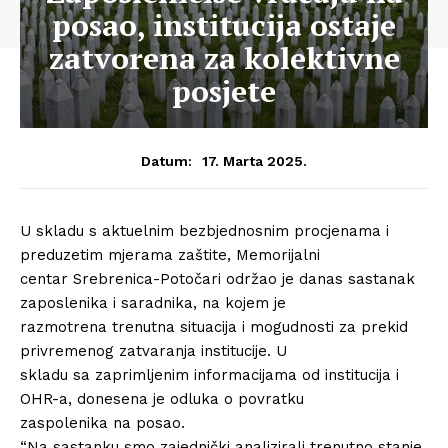
posao, institucija ostaje
zatvorena za kolektivne
posjete
17. Marta 2025.
Datum:
U skladu s aktuelnim bezbjednosnim procjenama i
preduzetim mjerama zaštite, Memorijalni
centar Srebrenica-Potočari održao je danas sastanak
zaposlenika i saradnika, na kojem je
razmotrena trenutna situacija i mogudnosti za prekid
privremenog zatvaranja institucije. U
skladu sa zaprimljenim informacijama od institucija i
OHR-a, donesena je odluka o povratku
zaspolenika na posao.
“Na sastanku smo zajednički analizirali trenutno stanje