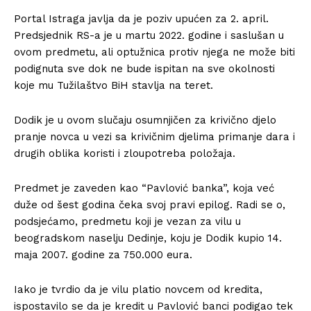
Portal Istraga javlja da je poziv upućen za 2. april.
Predsjednik RS-a je u martu 2022. godine i saslušan u
ovom predmetu, ali optužnica protiv njega ne može biti
podignuta sve dok ne bude ispitan na sve okolnosti
koje mu Tužilaštvo BiH stavlja na teret.
Dodik je u ovom slučaju osumnjičen za krivično djelo
pranje novca u vezi sa krivičnim djelima primanje dara i
drugih oblika koristi i zloupotreba položaja.
Predmet je zaveden kao “Pavlović banka”, koja već
duže od šest godina čeka svoj pravi epilog. Radi se o,
podsjećamo, predmetu koji je vezan za vilu u
beogradskom naselju Dedinje, koju je Dodik kupio 14.
maja 2007. godine za 750.000 eura.
Iako je tvrdio da je vilu platio novcem od kredita,
ispostavilo se da je kredit u Pavlović banci podigao tek