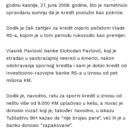
godinu kasnije, 27. juna 2008. godine, što je nametnulo
opravdanu sumnju da je kredit poslužio kao pokriće.
Dodik je čak zahtjev za kredit ovjerio pečatom Vlade
RS-a, kojom je u tom periodu rukovodio kao premijer.
Vlasnik Pavlović banke Slobodan Pavlović, koji je
stradao u saobraćajnoj nesreći u Americi, nakon
odobravanja spornog kredita i sam je dobio kredit od
Investiciono-razvojne banke RS-a u iznosu od pet
miliona KM.
Dodik je, navodno, ratu za sporni kredit u iznosu od
nešto više od 9.000 KM uplaćivao u kešu, a novac je
donosio vozač koji je, također navodno, u iskazu
Tužilaštvu BiH kazao da “nije brojao pare”, već ih je u
banku donosio “zapakovane”.