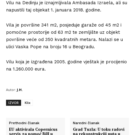
Vilu na Dedinju je iznajmljivala Ambasada Izraela, ali su
napustili taj objekat 1. januara 2018. godine.
Vila je površine 341 m2, posjeduje garaže od 45 m2 i
pomoćne prostorije od 63 m2 te zemljište uz objekt
površine veće od 350 kvadratnih metara. Nalazi se u
ulici Vaska Pope na broju 16 u Beogradu.
Vilu koja je izgrađena 2005. godine vještak je procijenio
na 1.260.000 eura.
Autor:
J.H.
IZVOR
Klix
Prethodni članak
Naredni članak
EU aktivirala Copernicus
Grad Tuzla: U toku radovi
servis za pomoć BiH u
na rekonstrukciji puta u