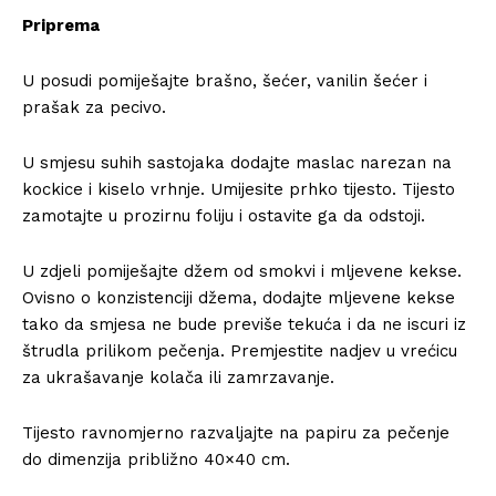
Priprema
U posudi pomiješajte brašno, šećer, vanilin šećer i
prašak za pecivo.
U smjesu suhih sastojaka dodajte maslac narezan na
kockice i kiselo vrhnje. Umijesite prhko tijesto. Tijesto
zamotajte u prozirnu foliju i ostavite ga da odstoji.
U zdjeli pomiješajte džem od smokvi i mljevene kekse.
Ovisno o konzistenciji džema, dodajte mljevene kekse
tako da smjesa ne bude previše tekuća i da ne iscuri iz
štrudla prilikom pečenja. Premjestite nadjev u vrećicu
za ukrašavanje kolača ili zamrzavanje.
Tijesto ravnomjerno razvaljajte na papiru za pečenje
do dimenzija približno 40×40 cm.