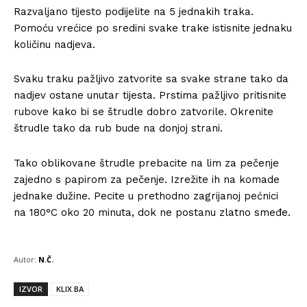
Razvaljano tijesto podijelite na 5 jednakih traka.
Pomoću vrećice po sredini svake trake istisnite jednaku
količinu nadjeva.
Svaku traku pažljivo zatvorite sa svake strane tako da
nadjev ostane unutar tijesta. Prstima pažljivo pritisnite
rubove kako bi se štrudle dobro zatvorile. Okrenite
štrudle tako da rub bude na donjoj strani.
Tako oblikovane štrudle prebacite na lim za pečenje
zajedno s papirom za pečenje. Izrežite ih na komade
jednake dužine. Pecite u prethodno zagrijanoj pećnici
na 180°C oko 20 minuta, dok ne postanu zlatno smeđe.
Autor:
N.Č.
IZVOR
KLIX.BA