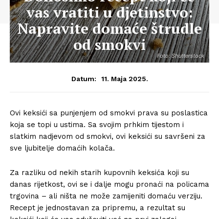
vas vratiti u djetinstvo:
Napravite domaće štrudle
od smokvi
Foto: Shutterstock
11. Maja 2025.
Datum:
Ovi keksići sa punjenjem od smokvi prava su poslastica
koja se topi u ustima. Sa svojim prhkim tijestom i
slatkim nadjevom od smokvi, ovi keksići su savršeni za
sve ljubitelje domaćih kolača.
Za razliku od nekih starih kupovnih keksića koji su
danas rijetkost, ovi se i dalje mogu pronaći na policama
trgovina – ali ništa ne može zamijeniti domaću verziju.
Recept je jednostavan za pripremu, a rezultat su