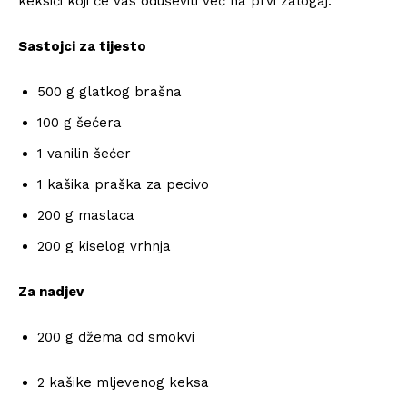
keksići koji će vas oduševiti već na prvi zalogaj.
Sastojci za tijesto
500 g glatkog brašna
100 g šećera
1 vanilin šećer
1 kašika praška za pecivo
200 g maslaca
200 g kiselog vrhnja
Za nadjev
200 g džema od smokvi
2 kašike mljevenog keksa