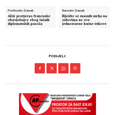
Prethodni članak
Naredni članak
Alžir protjerao francuske
Riješite se masnih mrlja na
obavještajce zbog lažnih
zidovima uz ove
diplomatskih pasoša
jednostavne kućne trikove
PODIJELI: