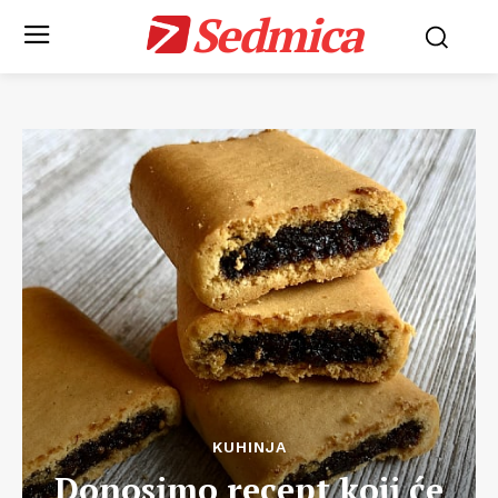
Sedmica
KUHINJA
Donosimo recept koji će