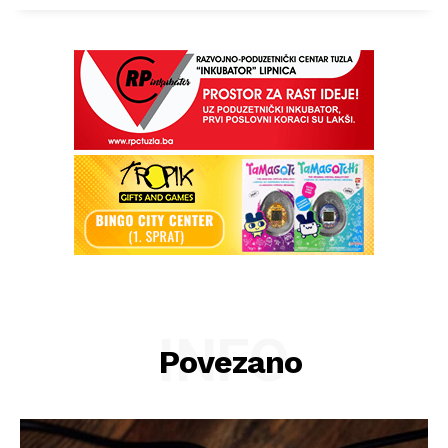
INFO
Povezano