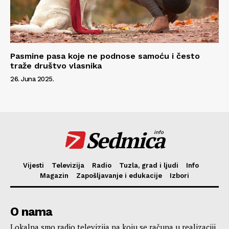
Pasmine pasa koje ne podnose samoću i često
traže društvo vlasnika
26. Juna 2025.
Sedmica
info
Vijesti
Televizija
Radio
Tuzla, grad i ljudi
Info
Magazin
Zapošljavanje i edukacije
Izbori
O nama
Lokalna smo radio televizija na koju se računa u realizaciji