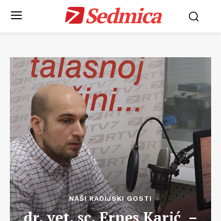
Sedmica
NAŠI RADIJSKI GOSTI
dr. vet. sc. Ernes Karić –