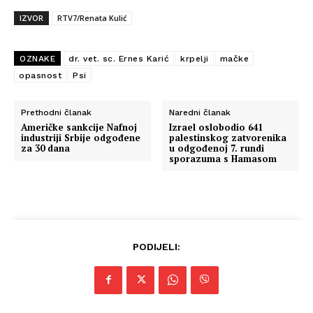
IZVOR
RTV7/Renata Kulić
OZNAKE
dr. vet. sc. Ernes Karić
krpelji
mačke
opasnost
Psi
Prethodni članak
Naredni članak
Američke sankcije Nafnoj
Izrael oslobodio 641
industriji Srbije odgođene
palestinskog zatvorenika
za 30 dana
u odgođenoj 7. rundi
sporazuma s Hamasom
PODIJELI: