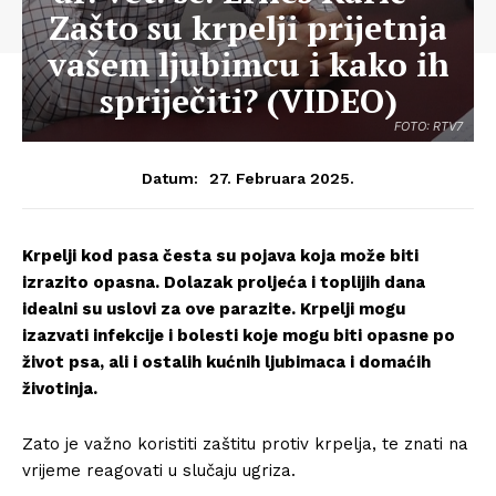
Zašto su krpelji prijetnja
vašem ljubimcu i kako ih
spriječiti? (VIDEO)
FOTO: RTV7
27. Februara 2025.
Datum:
Krpelji kod pasa česta su pojava koja može biti
izrazito opasna. Dolazak proljeća i toplijih dana
idealni su uslovi za ove parazite. Krpelji mogu
izazvati infekcije i bolesti koje mogu biti opasne po
život psa, ali i ostalih kućnih ljubimaca i domaćih
životinja.
Zato je važno koristiti zaštitu protiv krpelja, te znati na
vrijeme reagovati u slučaju ugriza.