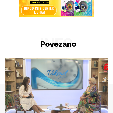
INFO
Povezano