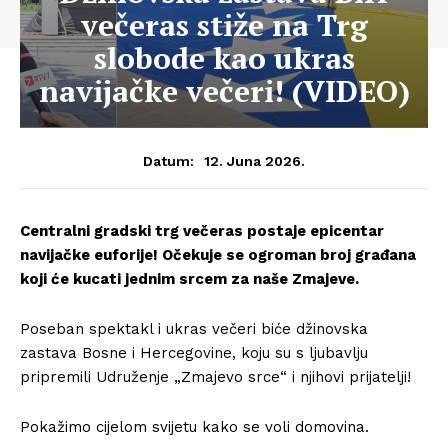
večeras stiže na Trg
slobode kao ukras
navijačke večeri! (VIDEO)
12. Juna 2026.
Datum:
Centralni gradski trg večeras postaje epicentar
navijačke euforije! Očekuje se ogroman broj građana
koji će kucati jednim srcem za naše Zmajeve.
Poseban spektakl i ukras večeri biće džinovska
zastava Bosne i Hercegovine, koju su s ljubavlju
pripremili Udruženje „Zmajevo srce“ i njihovi prijatelji!
Pokažimo cijelom svijetu kako se voli domovina.