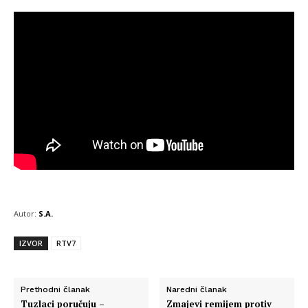
Autor:
S.A.
IZVOR
RTV7
Prethodni članak
Naredni članak
Tuzlaci poručuju –
Zmajevi remijem protiv