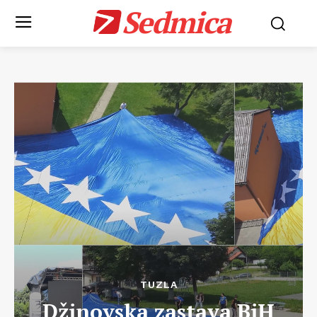
Sedmica
TUZLA
Džinovska zastava BiH