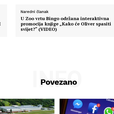
Naredni članak
U Zoo vrtu Bingo održana interaktivna
H
promocija knjige „Kako će Oliver spasiti
svijet?“ (VIDEO)
INFO
Povezano