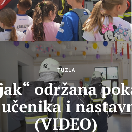
TUZLA
ljak“ održana pok
 učenika i nastav
(VIDEO)