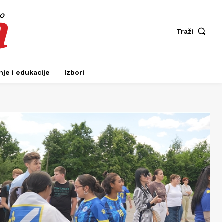
a
fo
Traži
je i edukacije
Izbori