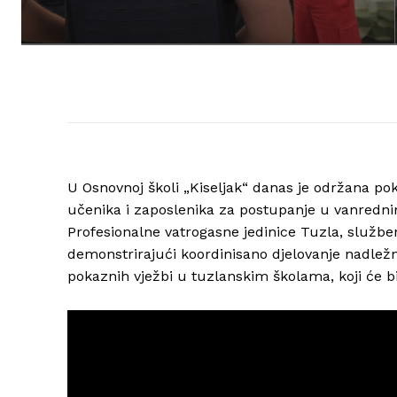
U Osnovnoj školi „Kiseljak“ danas je održana po
učenika i zaposlenika za postupanje u vanrednim
Profesionalne vatrogasne jedinice Tuzla, služben
demonstrirajući koordinisano djelovanje nadležn
pokaznih vježbi u tuzlanskim školama, koji će bi