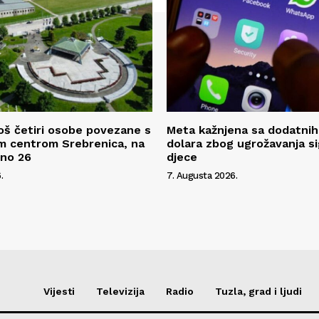
oš četiri osobe povezane s
Meta kažnjena sa dodatnih
m centrom Srebrenica, na
dolara zbog ugrožavanja s
pno 26
djece
.
7. Augusta 2026.
Vijesti
Televizija
Radio
Tuzla, grad i ljudi