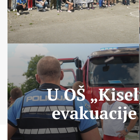
U OŠ „Kise
evakuacije