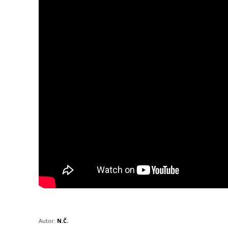
Autor:
N.Č.