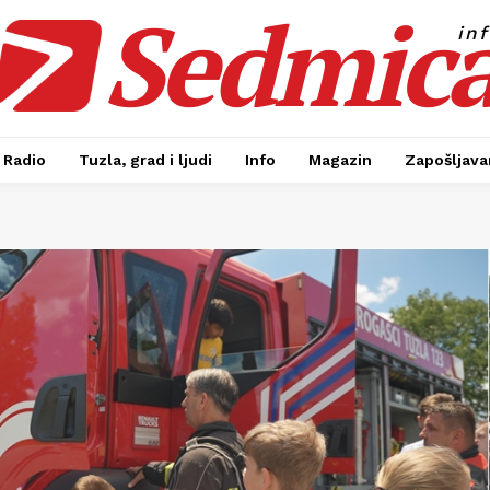
Sedmic
in
Radio
Tuzla, grad i ljudi
Info
Magazin
Zapošljavan