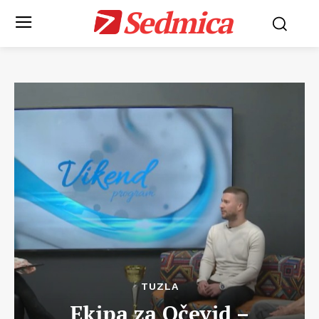
Sedmica
TUZLA
Ekipa za Očevid –