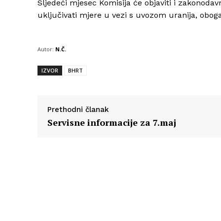
Sljedeći mjesec Komisija će objaviti i zakonodav
uključivati mjere u vezi s uvozom uranija, oboga
Autor:
N.Č.
IZVOR
BHRT
Prethodni članak
Servisne informacije za 7.maj