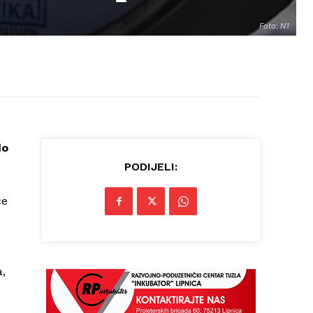
Foto: N1
do
PODIJELI:
će
a,