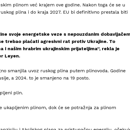
uskim plinom već krajem ove godine. Nakon toga će se u
skog plina i do kraja 2027. EU bi definitivno prestala biti
kine svoje energetske veze s nepouzdanim dobavljačem
e trebao plaćati agresivni rat protiv Ukrajine. To
 našim hrabrim ukrajinskim prijateljima”, rekla je
er Leyen.
atno smanjila uvoz ruskog plina putem plinovoda. Godine
sije, a 2024. to je smanjeno na 19 posto.
ljeni plin.
be ukapljenim plinom, dok će se potražnja za plinom
ziciju i Akcijskog plana za pristupačnu energiju, očekuj