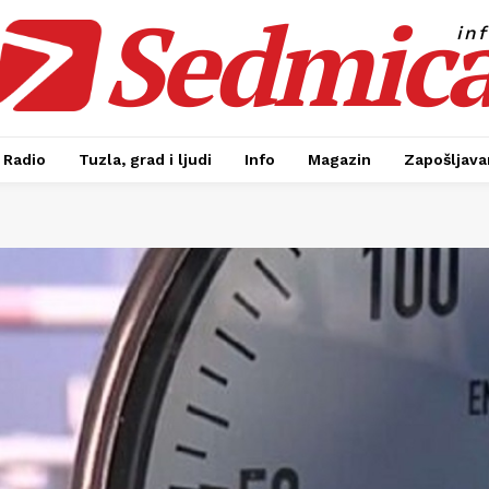
Sedmic
in
Radio
Tuzla, grad i ljudi
Info
Magazin
Zapošljavan