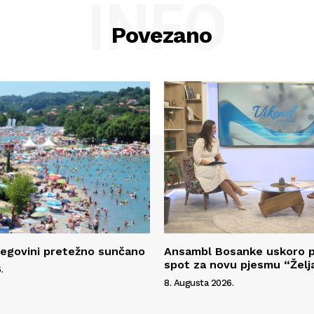
INFO
Povezano
cegovini pretežno sunčano
Ansambl Bosanke uskoro p
spot za novu pjesmu “Želj
.
8. Augusta 2026.