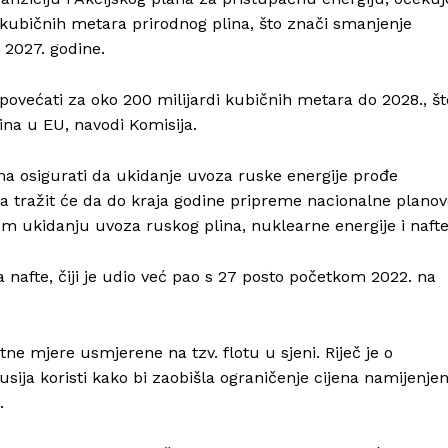
Info
i kubičnih metara prirodnog plina, što znači smanjenje
 2027. godine.
O nama
Kontakt
povećati za oko 200 milijardi kubičnih metara do 2028., št
ina u EU, navodi Komisija.
Impressum
ma osigurati da ukidanje uvoza ruske energije prođe
a tražit će da do kraja godine pripreme nacionalne plano
om ukidanju uvoza ruskog plina, nuklearne energije i nafte
 nafte, čiji je udio već pao s 27 posto početkom 2022. na
e mjere usmjerene na tzv. flotu u sjeni. Riječ je o
ija koristi kako bi zaobišla ograničenje cijena namijenje
.