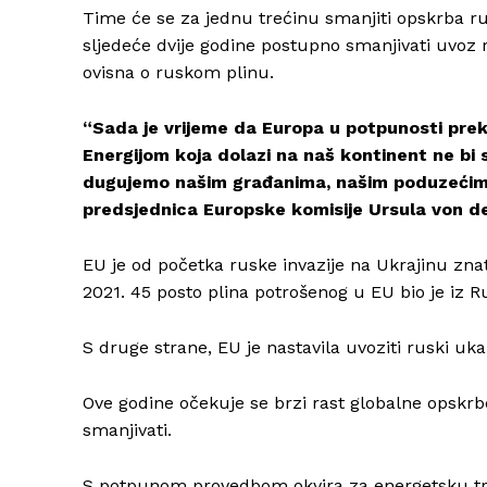
Time će se za jednu trećinu smanjiti opskrba r
sljedeće dvije godine postupno smanjivati uvoz ru
ovisna o ruskom plinu.
“Sada je vrijeme da Europa u potpunosti pre
Energijom koja dolazi na naš kontinent ne bi s
dugujemo našim građanima, našim poduzećima i
predsjednica Europske komisije Ursula von d
EU je od početka ruske invazije na Ukrajinu zn
2021. 45 posto plina potrošenog u EU bio je iz Ru
S druge strane, EU je nastavila uvoziti ruski ukap
Ove godine očekuje se brzi rast globalne opskr
smanjivati.
S potpunom provedbom okvira za energetsku tran