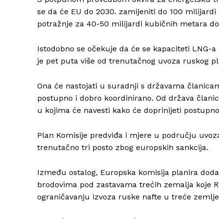
se da će EU do 2030. zamijeniti do 100 milijard
potražnje za 40-50 milijardi kubičnih metara do
Istodobno se očekuje da će se kapaciteti LNG-a 
je pet puta više od trenutačnog uvoza ruskog pl
Ona će nastojati u suradnji s državama članica
postupno i dobro koordinirano. Od država članic
u kojima će navesti kako će doprinijeti postupn
Plan Komisije predviđa i mjere u području uvoza
trenutačno tri posto zbog europskih sankcija.
Između ostalog, Europska komisija planira dodatn
brodovima pod zastavama trećih zemalja koje Rus
ograničavanju izvoza ruske nafte u treće zemlje