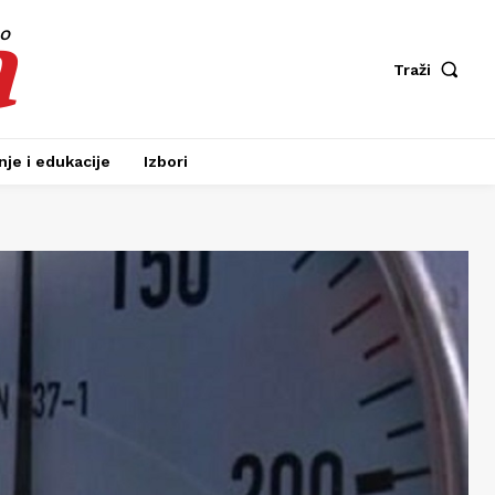
a
fo
Traži
je i edukacije
Izbori