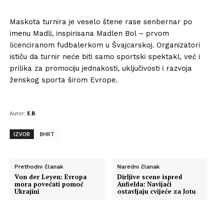
Maskota turnira je veselo štene rase senbernar po
imenu Madli, inspirisana Madlen Bol – prvom
licenciranom fudbalerkom u Švajcarskoj. Organizatori
ističu da turnir neće biti samo sportski spektakl, već i
prilika za promociju jednakosti, uključivosti i razvoja
ženskog sporta širom Evrope.
Autor:
E.B.
IZVOR
BHRT
Prethodni članak
Naredni članak
Von der Leyen: Evropa
Dirljive scene ispred
mora povećati pomoć
Anfielda: Navijači
Ukrajini
ostavljaju cvijeće za Jotu