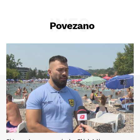
INFO
Povezano