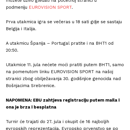
možete uživo gledati na početnoj stranici u
podmeniju
EUROVISION SPORT
.
Prva utakmica igra se večeras u 18 sati gdje se sastaju
Belgija i Italija.
A utakmicu Španija – Portugal pratite i na BHT1 od
20:50.
Utakmice 11. jula nećete moći pratiti putem BHT1, samo
na pomenutom linku EUROVISION SPORT na našoj
stranici zbog obilježavanja 30. godišnjice genocida nad
Bošnjacima Srebrenice.
NAPOMENA: EBU zahtjeva registraciju putem maila i
ona je brza i besplatna
Turnir će trajati do 27. jula i okupit će 16 najboljih
evropskih reprezentacija. Evropsko prvenstvo se po