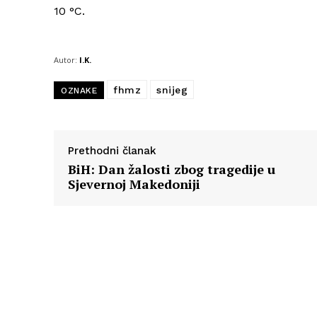
10 °C.
Autor:
I.K.
fhmz
snijeg
OZNAKE
Prethodni članak
BiH: Dan žalosti zbog tragedije u
Sjevernoj Makedoniji