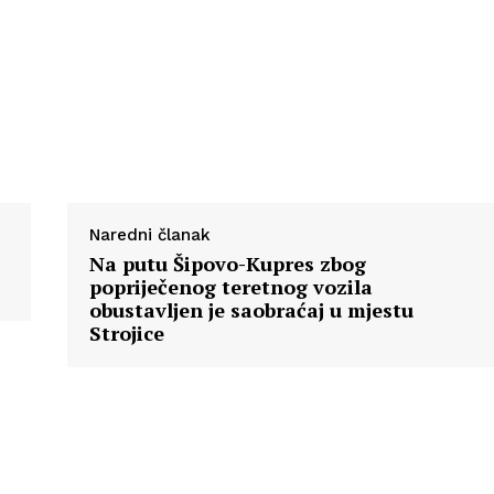
Info
O nama
Kontakt
Impressum
Naredni članak
Na putu Šipovo-Kupres zbog
popriječenog teretnog vozila
obustavljen je saobraćaj u mjestu
Strojice