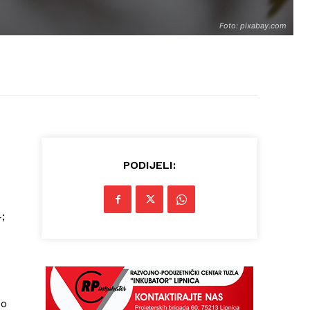
Foto: pixabay.com
PODIJELI:
;
do