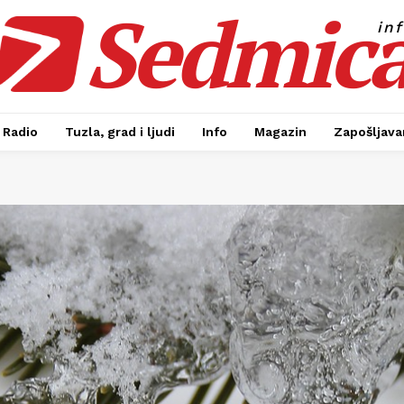
Sedmic
in
Radio
Tuzla, grad i ljudi
Info
Magazin
Zapošljavan