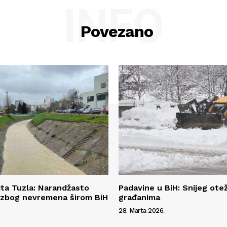
INFO
Povezano
tita Tuzla: Narandžasto
Padavine u BiH: Snijeg ote
 zbog nevremena širom BiH
građanima
28. Marta 2026.