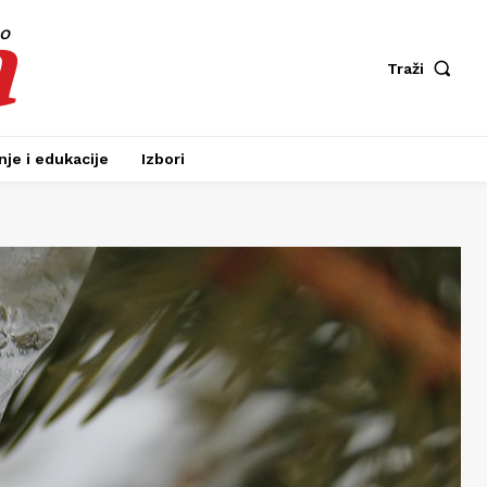
a
fo
Traži
je i edukacije
Izbori