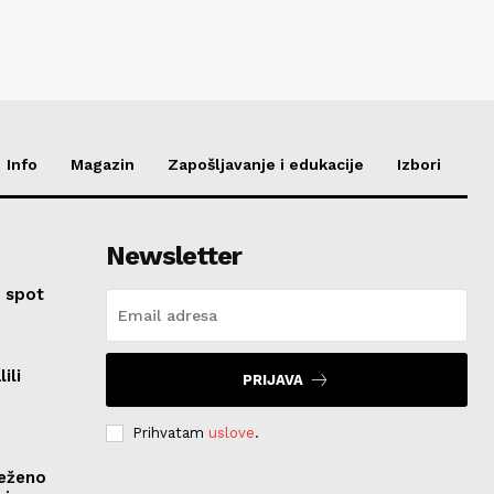
Info
Magazin
Zapošljavanje i edukacije
Izbori
Newsletter
 spot
ili
PRIJAVA
Prihvatam
uslove
.
ježeno