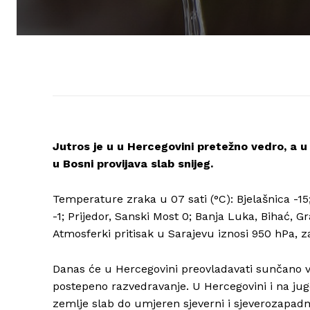
Jutros je u u Hercegovini pretežno vedro, a 
u Bosni provijava slab snijeg.
Temperature zraka u 07 sati (°C): Bjelašnica -15;
-1; Prijedor, Sanski Most 0; Banja Luka, Bihać, Gr
Atmosferki pritisak u Sarajevu iznosi 950 hPa, z
Danas će u Hercegovini preovladavati sunčano 
postepeno razvedravanje. U Hercegovini i na j
zemlje slab do umjeren sjeverni i sjeverozapadn