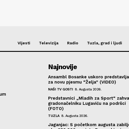
Vijesti
Televizija
Radio
Tuzla, grad i ljudi
Najnovije
Ansambl Bosanke uskoro predstavlja
za novu pjesmu “Želja” (VIDEO)
NAŠI TV GOSTI
8. Augusta 2026.
sum
Predstavnici „Mladih za Sport“ zahval
gradonačelniku Lugaviću na podršci
(FOTO)
TUZLA
8. Augusta 2026.
Jaganjac: S početkom augusta zabil