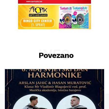
INFO
Povezano