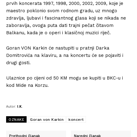
prvih koncerata 1997, 1998, 2000, 2002, 2009, koje je
maestro poklonio svom rodnom gradu, uz mnogo
zdravlja, ljubavi i fascinantnog glasa koji se nikada ne
zaboravlja, ovoga puta dati trajni pečat čitavom
Balkanu, kada je o operi i klasičnoj muzici riječ.
Goran VON Karkin će nastupiti u pratnji Darka
Domitrovića na klaviru, a na koncertu će se pojaviti i
drugi gosti.
Ulaznice po cijeni od 50 KM mogu se kupiti u BKC-u i
kod Mide na Korzu.
Autor:
I.K.
OZNAKE
Goran von Karkin
koncert
Prethodni članak
Naredni članak