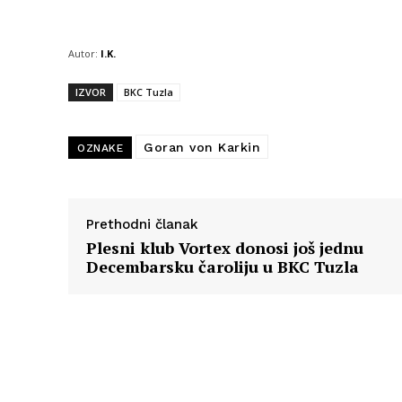
Autor:
I.K.
IZVOR
BKC Tuzla
Goran von Karkin
OZNAKE
Prethodni članak
Plesni klub Vortex donosi još jednu
Decembarsku čaroliju u BKC Tuzla