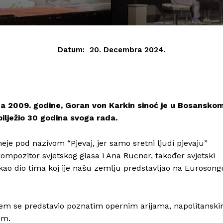
Datum:
20. Decembra 2024.
rta 2009. godine, Goran von Karkin sinoć je u Bosansko
lježio 30 godina svoga rada.
eje pod nazivom “Pjevaj, jer samo sretni ljudi pjevaju”
 kompozitor svjetskog glasa i Ana Rucner, također svjetski
i kao dio tima koj ije našu zemlju predstavljao na Eurosong
ojem se predstavio poznatim opernim arijama, napolitansk
om.