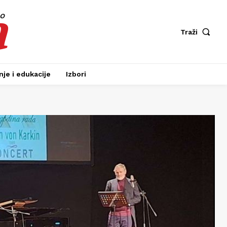
a
fo
Traži
je i edukacije
Izbori