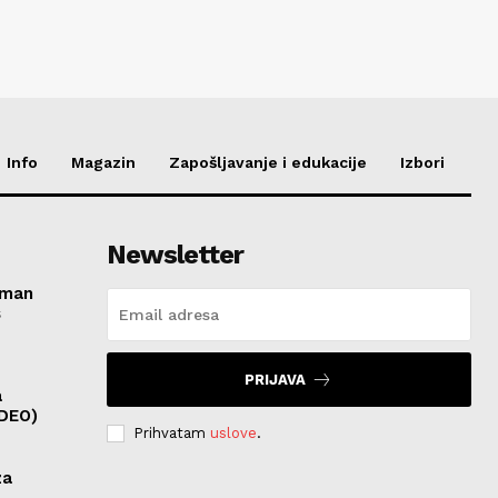
Info
Magazin
Zapošljavanje i edukacije
Izbori
Newsletter
roman
s
PRIJAVA
a
IDEO)
Prihvatam
uslove
.
za