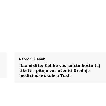
Info
O nama
Kontakt
Impressum
Naredni članak
Razmislite: Koliko vas zaista košta taj
tiket? – pitaju vas učenici Srednje
medicinske škole u Tuzli