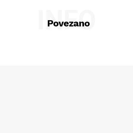
INFO
Povezano