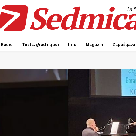
Sedmic
in
Radio
Tuzla, grad i ljudi
Info
Magazin
Zapošljavan