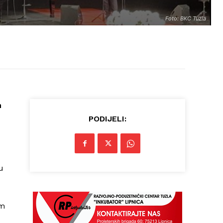
Foto: BKC Tuzla
m
PODIJELI:
u
im