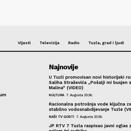
Vijesti
Televizija
Radio
Tuzla, grad i ljudi
Najnovije
U Tuzli promovisan novi historijski 
Saliha Straševića „Pošalji mi busjen 
Malina“ (VIDEO)
sum
KULTURA
7. Augusta 2026.
Racionalna potrošnja vode ključna z
stabilno vodosnabdijevanje Tuzle (V
NAŠI TV GOSTI
7. Augusta 2026.
JP RTV 7 Tuzla raspisao javni oglas 
prijem tri radnika