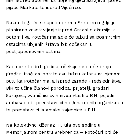
BiH, ispred Spomenika ubijenoj djeci Sarajeva, pored
pijace Markale te ispred Vijećnice.
Nakon toga će se uputiti prema Srebrenici gdje je
planirano zaustavljanje ispred Gradske džamije, a
potom i ka Potočarima gdje će tabuti sa posmrtnim
ostacima ubijenih žrtava biti dočekani u
poslijepodnevnim satima.
Kao i prethodnih godina, očekuje se da će brojni
građani izaći da isprate ovu tužnu kolonu na njenom
putu ka Potočarima, a ispred zgrade Predsjedništva
BiH to učine članovi porodica, prijatelji, građani
Sarajeva, zvaničnici svih nivoa vlasti u BiH, pojedini
ambasadori i predstavnici međunarodnih organizacija,
te predstavnici Islamske zajednice u BiH.
Na kolektivnoj dženazi 11. jula ove godine u
Memorijalnom centru Srebrenica – Potočari biti će