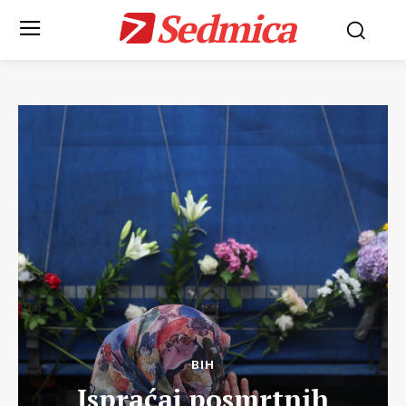
Sedmica
BIH
Ispraćaj posmrtnih