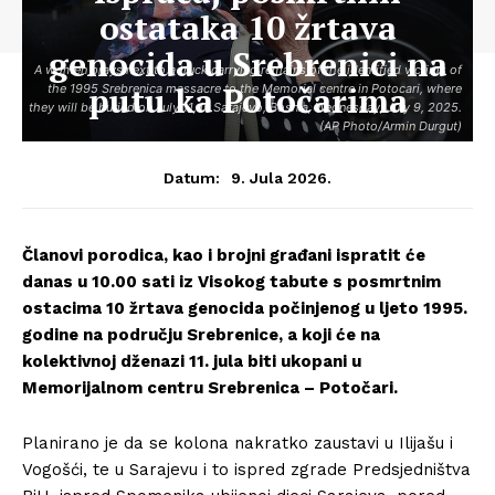
ostataka 10 žrtava
genocida u Srebrenici na
A women prays next to a truck carrying remains of the identified victims of
putu ka Potočarima
the 1995 Srebrenica massacre to the Memorial centre in Potocari, where
they will be buried on July 11, in Sarajevo, Bosnia, Wednesday, July 9, 2025.
(AP Photo/Armin Durgut)
9. Jula 2026.
Datum:
Članovi porodica, kao i brojni građani ispratit će
danas u 10.00 sati iz Visokog tabute s posmrtnim
ostacima 10 žrtava genocida počinjenog u ljeto 1995.
godine na području Srebrenice, a koji će na
kolektivnoj dženazi 11. jula biti ukopani u
Memorijalnom centru Srebrenica – Potočari.
Planirano je da se kolona nakratko zaustavi u Ilijašu i
Vogošći, te u Sarajevu i to ispred zgrade Predsjedništva