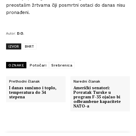
preostalim žrtvama čiji posmrtni ostaci do danas nisu
pronađeni.
Autor:
D.O.
IZVOR
BHRT
Info
O nama
OZNAKE
Potočari
Srebrenica
Kontakt
Prethodni članak
Naredni članak
Impressum
I danas sunčano i toplo,
Američki senatori:
temperatura do 34
Povratak Turske u
stepena
program F-35 ojačao bi
odbrambene kapacitete
NATO-a