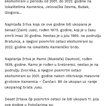
ekshumirani u periodu od 2001. do 2022. godine na
lokalitetima Kamenica, Jelovačka česma, Budak,
Glogova…
Najmlađa žrtva koja će ove godine biti ukopana je
Senad (Zaim) Jusić, rođen 1975. godine, koji je u času
smrti imao 20 godina. Nestao je u julu 1995. na području
Bratunca, a njegovi posmrtni ostaci ekshumirani su
2022. godine na lokalitetu Kameničko brdo.
Najstarija žrtva je Ramo (Mustafa) Dautović, rođen
1939. godine. Ramo je rođen u Srebrenici, nestao je na
području Zvornika, a njegovi posmrtni ostaci
ekshumirani su 2001. godine nakon otkrivanja masovne
grobnice Kamenica – Čančari. Bit će ukopan uz ranije
ukopanog brata Jusu.
Deset žrtava čiji posmrtni ostaci će biti ukopani 11. jula
ove godine u Potočarima su: