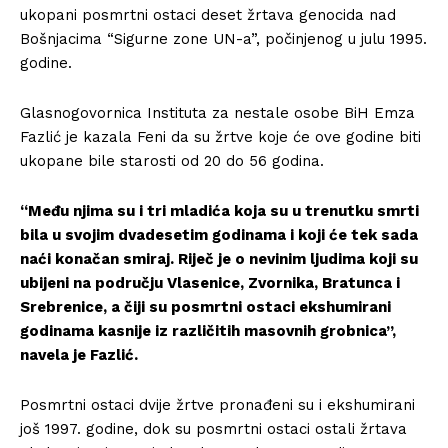
ukopani posmrtni ostaci deset žrtava genocida nad
Bošnjacima “Sigurne zone UN-a”, počinjenog u julu 1995.
godine.
Glasnogovornica Instituta za nestale osobe BiH Emza
Fazlić je kazala Feni da su žrtve koje će ove godine biti
ukopane bile starosti od 20 do 56 godina.
“Među njima su i tri mladića koja su u trenutku smrti
bila u svojim dvadesetim godinama i koji će tek sada
naći konačan smiraj. Riječ je o nevinim ljudima koji su
ubijeni na području Vlasenice, Zvornika, Bratunca i
Srebrenice, a čiji su posmrtni ostaci ekshumirani
godinama kasnije iz različitih masovnih grobnica”,
navela je Fazlić.
Posmrtni ostaci dvije žrtve pronađeni su i ekshumirani
još 1997. godine, dok su posmrtni ostaci ostali žrtava