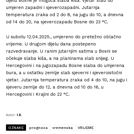
dijelu Bosne je moguća slaba kiša. Vjetar slab do
umjeren zapadni i sjeverozapadni. Jutarnja
temperatura zraka od 2 do 8, na jugu do 10, a dnevna
od 14 do 20, na sjeverozapadu Bosne do 23 °C.
U subotu 12.04.2025., umjereno do pretežno oblačno
vrijeme. U drugom dijelu dana postepeno
razvedravanje. U ranim jutarnjim satima u Bosni se
očekuje slaba kiša, a na planinama slab snijeg. U
Hercegovini i na jugozapadu Bosne slaba do umjerena
bura, a u ostatku zemlje slab sjeverni i sjeveroistočni
vjetar. Jutarnja temperatura zraka od 4 do 10, na jugu i
sjeveru zemlje do 12, a dnevna od 10 do 16, u
Hercegovini i Krajini do 22 °C.
Autor:
I.K.
OZNAKE
prognoza
vremenska
VRIJEME