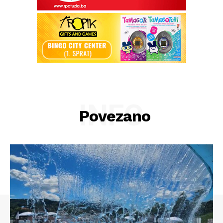
INFO
Povezano