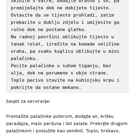
Skinite s vatre, dodajte brašno i so, pa 
promiješajte dok ne dobijete tijesto.

Ostavite da se tijesto prohladi, zatim 
prebacite u dublju zdjelu i umijesite ga 
ručno dok ne postane glatko.

Na radnoj površini oblikujte tijesto u 
tanak rolat, izrežite na komade veličine 
oraha, pa svaku kuglicu oblikujte u mini 
palačinku.

Pecite palačinke u suhom tiganju, bez 
ulja, dok ne porumene s obje strane.

Toplo pecivo stavite na kuhinjsku krpu i 
pokrijte da ostane mekano.
Savjet za serviranje:
Premažite palačinke puterom, dodajte sir, krišku
paradajza, malo peršuna i list salate. Prekrijte drugom
palačinkom i poslužite kao sendvič. Toplo, hrskavo,