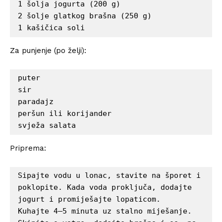
1 šolja jogurta (200 g)

2 šolje glatkog brašna (250 g)

1 kašičica soli
Za punjenje (po želji):
puter

sir

paradajz

peršun ili korijander

svježa salata
Priprema:
Sipajte vodu u lonac, stavite na šporet i 
poklopite. Kada voda proključa, dodajte 
jogurt i promiješajte lopaticom.

Kuhajte 4–5 minuta uz stalno miješanje.
