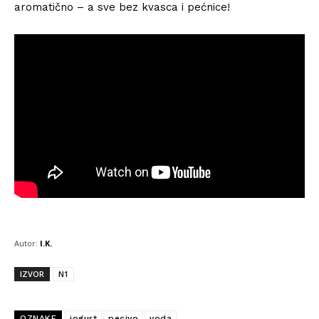
aromatično – a sve bez kvasca i pećnice!
Autor:
I.K.
IZVOR
N1
OZNAKE
jogurt
pecivo
voda