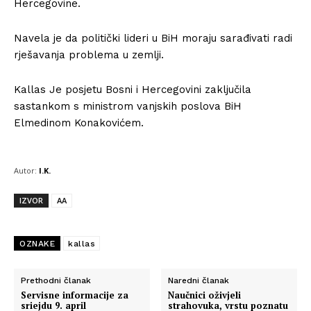
Hercegovine.
Navela je da politički lideri u BiH moraju sarađivati radi
rješavanja problema u zemlji.
Kallas Je posjetu Bosni i Hercegovini zaključila
sastankom s ministrom vanjskih poslova BiH
Elmedinom Konakovićem.
Autor:
I.K.
IZVOR
AA
OZNAKE
kallas
Prethodni članak
Naredni članak
Servisne informacije za
Naučnici oživjeli
sriejdu 9. april
strahovuka, vrstu poznatu