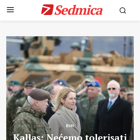
Sedmica
BIH
Kallas: Nećemo tolerisati