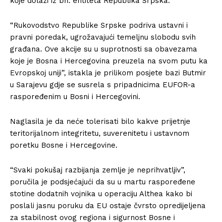
koje dolazi iz bh. entiteta Republika Srpska.
“Rukovodstvo Republike Srpske podriva ustavni i
pravni poredak, ugrožavajući temeljnu slobodu svih
građana. Ove akcije su u suprotnosti sa obavezama
koje je Bosna i Hercegovina preuzela na svom putu ka
Evropskoj uniji”, istakla je prilikom posjete bazi Butmir
u Sarajevu gdje se susrela s pripadnicima EUFOR-a
raspoređenim u Bosni i Hercegovini.
Naglasila je da neće tolerisati bilo kakve prijetnje
teritorijalnom integritetu, suverenitetu i ustavnom
poretku Bosne i Hercegovine.
“Svaki pokušaj razbijanja zemlje je neprihvatljiv”,
poručila je podsjećajući da su u martu raspoređene
stotine dodatnih vojnika u operaciju Althea kako bi
poslali jasnu poruku da EU ostaje čvrsto opredijeljena
za stabilnost ovog regiona i sigurnost Bosne i