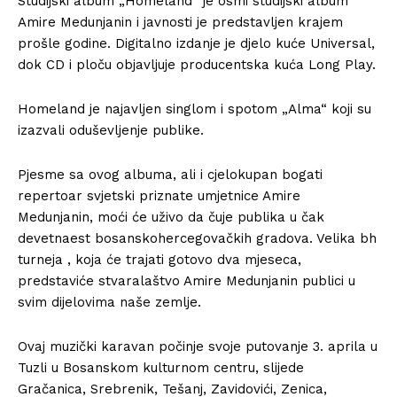
Studijski album „Homeland“ je osmi studijski album
Amire Medunjanin i javnosti je predstavljen krajem
prošle godine. Digitalno izdanje je djelo kuće Universal,
dok CD i ploču objavljuje producentska kuća Long Play.
Homeland je najavljen singlom i spotom „Alma“ koji su
izazvali oduševljenje publike.
Pjesme sa ovog albuma, ali i cjelokupan bogati
repertoar svjetski priznate umjetnice Amire
Medunjanin, moći će uživo da čuje publika u čak
devetnaest bosanskohercegovačkih gradova. Velika bh
turneja , koja će trajati gotovo dva mjeseca,
predstaviće stvaralaštvo Amire Medunjanin publici u
svim dijelovima naše zemlje.
Ovaj muzički karavan počinje svoje putovanje 3. aprila u
Tuzli u Bosanskom kulturnom centru, slijede
Gračanica, Srebrenik, Tešanj, Zavidovići, Zenica,