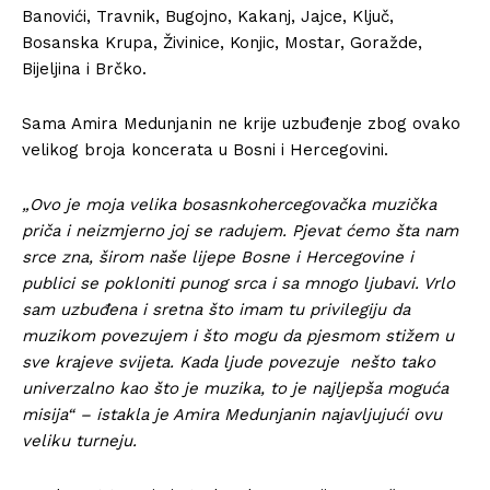
Banovići, Travnik, Bugojno, Kakanj, Jajce, Ključ,
Bosanska Krupa, Živinice, Konjic, Mostar, Goražde,
Bijeljina i Brčko.
Sama Amira Medunjanin ne krije uzbuđenje zbog ovako
velikog broja koncerata u Bosni i Hercegovini.
„Ovo je moja velika bosasnkohercegovačka muzička
priča i neizmjerno joj se radujem. Pjevat ćemo šta nam
srce zna, širom naše lijepe Bosne i Hercegovine i
publici se pokloniti punog srca i sa mnogo ljubavi. Vrlo
sam uzbuđena i sretna što imam tu privilegiju da
muzikom povezujem i što mogu da pjesmom stižem u
sve krajeve svijeta. Kada ljude povezuje nešto tako
univerzalno kao što je muzika, to je najljepša moguća
misija“ – istakla je Amira Medunjanin najavljujući ovu
veliku turneju.