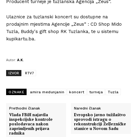
Producent turneje je tuzlanska Agencija „Zeus“.
Ulaznice za tuzlanski koncert su dostupne na
prodajnim mjestima Agencije „Zeus“ : CD Shop Mido
Tuzla, Buddy's gift shop RK Tuzlanka, te u sistemu
kupikartu.ba.
Autor:
A.K.
IZVOR
RTV7
OZNAKE
amira medunjanin
koncert
turneja
Tuzla
Prethodni članak
Naredni članak
Vlada FBiH najavila
Evropsko javno tužilaštvo
inspekcijske kontrole
sprovodi istragu o
poslodavaca nakon
rekonstrukciji ŽelJezničke
zaprimljenih prijava
stanice u Novom Sadu
radnika