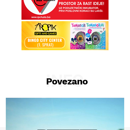
INFO
Povezano