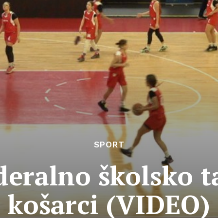
SPORT
deralno školsko t
košarci (VIDEO)