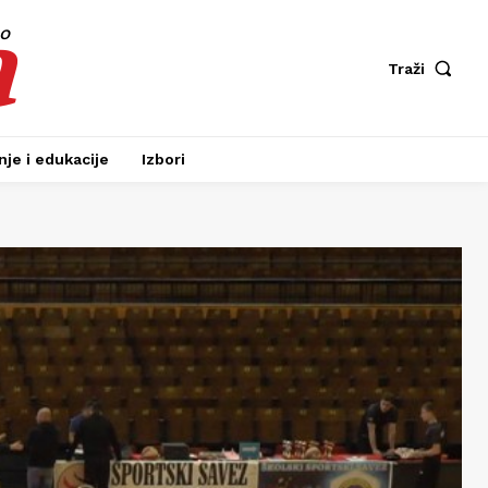
a
fo
Traži
je i edukacije
Izbori