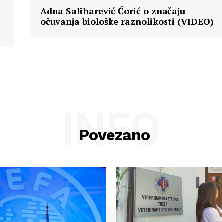
Adna Saliharević Ćorić o značaju
očuvanja biološke raznolikosti (VIDEO)
INFO
Povezano