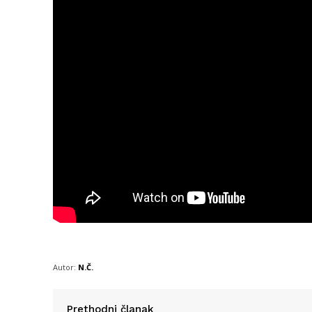
Autor:
N.Č.
Prethodni članak