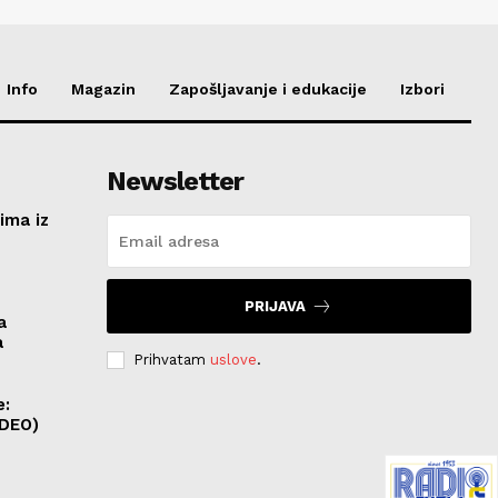
Info
Magazin
Zapošljavanje i edukacije
Izbori
Newsletter
ima iz
e
PRIJAVA
a
a
Prihvatam
uslove
.
e:
IDEO)