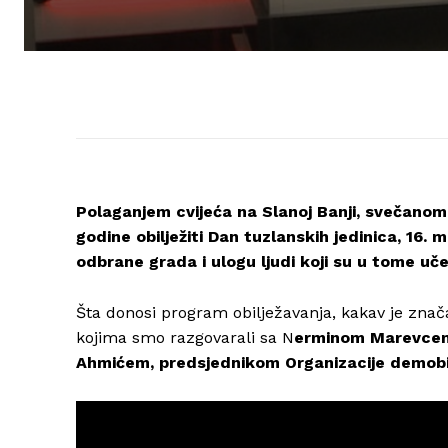
Polaganjem cvijeća na Slanoj Banji, svečanom
godine obilježiti Dan tuzlanskih jedinica, 16. 
odbrane grada i ulogu ljudi koji su u tome uče
Šta donosi program obilježavanja, kakav je znač
kojima smo razgovarali sa N
erminom Marevcem,
Ahmićem, predsjednikom Organizacije demobi