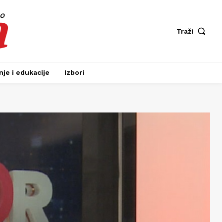
a
fo
Traži
je i edukacije
Izbori