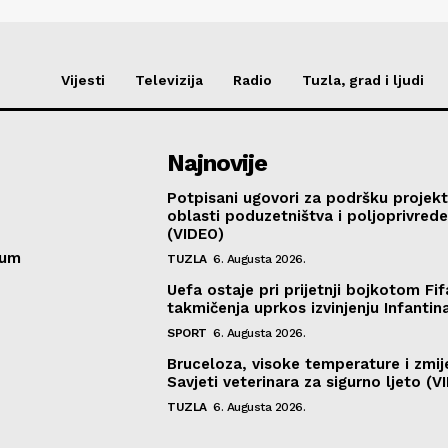
Vijesti
Televizija
Radio
Tuzla, grad i ljudi
Najnovije
Potpisani ugovori za podršku projekt
oblasti poduzetništva i poljoprivred
(VIDEO)
sum
TUZLA
6. Augusta 2026.
Uefa ostaje pri prijetnji bojkotom Fif
takmičenja uprkos izvinjenju Infantin
SPORT
6. Augusta 2026.
Bruceloza, visoke temperature i zmij
Savjeti veterinara za sigurno ljeto (V
TUZLA
6. Augusta 2026.