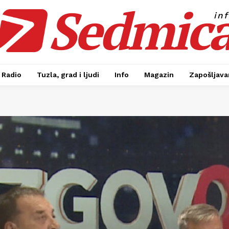
Sedmic
in
Radio
Tuzla, grad i ljudi
Info
Magazin
Zapošljavan