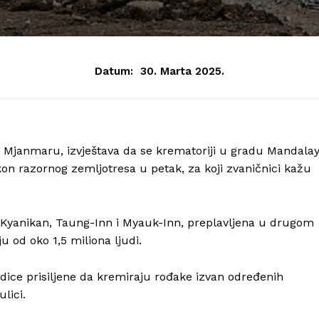
Datum:
30. Marta 2025.
 Mjanmaru, izvještava da se krematoriji u gradu Mandala
on razornog zemljotresa u petak, za koji zvaničnici kažu
ći Kyanikan, Taung-Inn i Myauk-Inn, preplavljena u drugom
u od oko 1,5 miliona ljudi.
dice prisiljene da kremiraju rođake izvan određenih
lici.