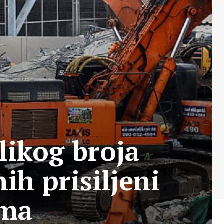
likog broja
ih prisiljeni
ama