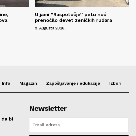
ine,
U jami ”Raspotočje” petu noć
ova
prenoćilo devet zeničkih rudara
9. Augusta 2026.
Info
Magazin
Zapošljavanje i edukacije
Izbori
Newsletter
 da bi