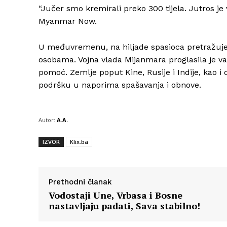
“Jučer smo kremirali preko 300 tijela. Jutros je
Myanmar Now.
U međuvremenu, na hiljade spasioca pretražuje
osobama. Vojna vlada Mijanmara proglasila je v
pomoć. Zemlje poput Kine, Rusije i Indije, kao i 
podršku u naporima spašavanja i obnove.
Autor:
A.A.
IZVOR
Klix.ba
Prethodni članak
Vodostaji Une, Vrbasa i Bosne
nastavljaju padati, Sava stabilno!