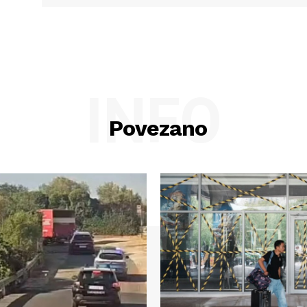
INFO
Povezano