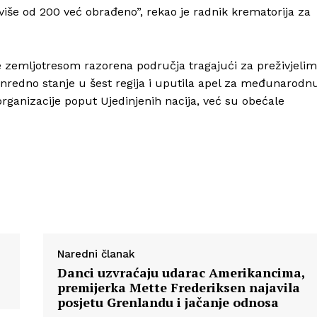
 više od 200 već obrađeno”, rekao je radnik krematorija za
Info
 zemljotresom razorena područja tragajući za preživjelim
anredno stanje u šest regija i uputila apel za međunarodn
O nama
organizacije poput Ujedinjenih nacija, već su obećale
Kontakt
Impressum
Naredni članak
Danci uzvraćaju udarac Amerikancima,
premijerka Mette Frederiksen najavila
posjetu Grenlandu i jačanje odnosa