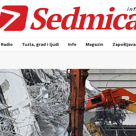
Sedmic
in
Radio
Tuzla, grad i ljudi
Info
Magazin
Zapošljavan