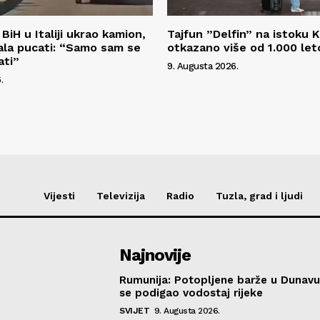
BiH u Italiji ukrao kamion,
Tajfun ”Delfin” na istoku K
rala pucati: “Samo sam se
otkazano više od 1.000 let
ati”
9. Augusta 2026.
.
Vijesti
Televizija
Radio
Tuzla, grad i ljudi
Najnovije
Rumunija: Potopljene barže u Dunavu
se podigao vodostaj rijeke
SVIJET
9. Augusta 2026.