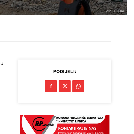
Foto: Klix.ba
yu
PODIJELI: