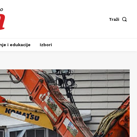
a
fo
Traži
je i edukacije
Izbori