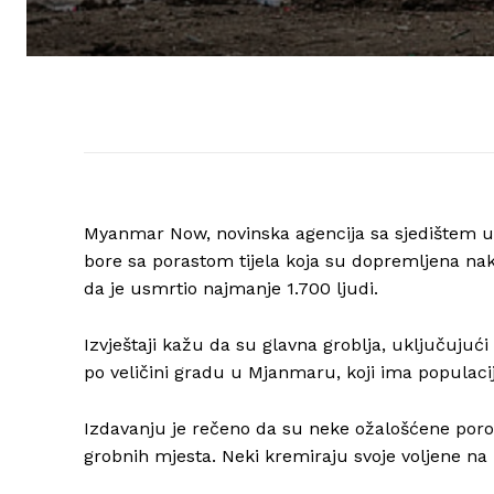
Myanmar Now, novinska agencija sa sjedištem u
bore sa porastom tijela koja su dopremljena nak
da je usmrtio najmanje 1.700 ljudi.
Izvještaji kažu da su glavna groblja, uključuju
po veličini gradu u Mjanmaru, koji ima populacij
Izdavanju je rečeno da su neke ožalošćene poro
grobnih mjesta. Neki kremiraju svoje voljene na u