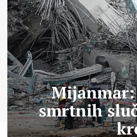
Mijanmar: 
smrtnih sluč
kr