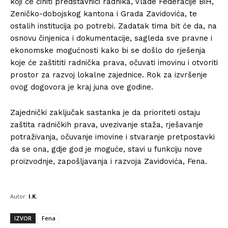
koji će činiti predstavnici radnika, Vlade Federacije BiH,
Zeničko-dobojskog kantona i Grada Zavidovića, te
ostalih institucija po potrebi. Zadatak tima bit će da, na
osnovu činjenica i dokumentacije, sagleda sve pravne i
ekonomske mogućnosti kako bi se došlo do rješenja
koje će zaštititi radnička prava, očuvati imovinu i otvoriti
prostor za razvoj lokalne zajednice. Rok za izvršenje
ovog dogovora je kraj juna ove godine.
Zajednički zaključak sastanka je da prioriteti ostaju
zaštita radničkih prava, uvezivanje staža, rješavanje
potraživanja, očuvanje imovine i stvaranje pretpostavki
da se ona, gdje god je moguće, stavi u funkciju nove
proizvodnje, zapošljavanja i razvoja Zavidovića, Fena.
Autor:
I.K.
IZVOR
Fena