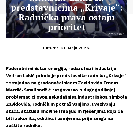
predstavnicima „Krivaje“:
Radnička prava ostaju
prioritet
Foto: BHRT
21. Maja 2026.
Datum:
Federalni ministar energije, rudarstva i industrije
Vedran Lakić primio je predstavnike radnika „Krivaje“
te zajedno sa gradonačelnicom Zavidovića Ernom
Merdić-Smailhodžić razgovarao o dugogodišnjoj
problematici ovog nekadašnjeg industrijskog simbola
Zavidovića, radničkim potraživanjima, uvezivanju
staža, statusu imovine i mogućim rješenjima koja će
biti zakonita, održiva i usmjerena prije svega na
zaštitu radnika.