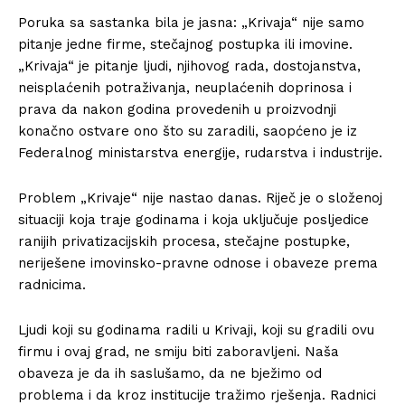
Poruka sa sastanka bila je jasna: „Krivaja“ nije samo
pitanje jedne firme, stečajnog postupka ili imovine.
„Krivaja“ je pitanje ljudi, njihovog rada, dostojanstva,
neisplaćenih potraživanja, neuplaćenih doprinosa i
prava da nakon godina provedenih u proizvodnji
konačno ostvare ono što su zaradili, saopćeno je iz
Federalnog ministarstva energije, rudarstva i industrije.
Problem „Krivaje“ nije nastao danas. Riječ je o složenoj
situaciji koja traje godinama i koja uključuje posljedice
ranijih privatizacijskih procesa, stečajne postupke,
neriješene imovinsko-pravne odnose i obaveze prema
radnicima.
Ljudi koji su godinama radili u Krivaji, koji su gradili ovu
firmu i ovaj grad, ne smiju biti zaboravljeni. Naša
obaveza je da ih saslušamo, da ne bježimo od
problema i da kroz institucije tražimo rješenja. Radnici