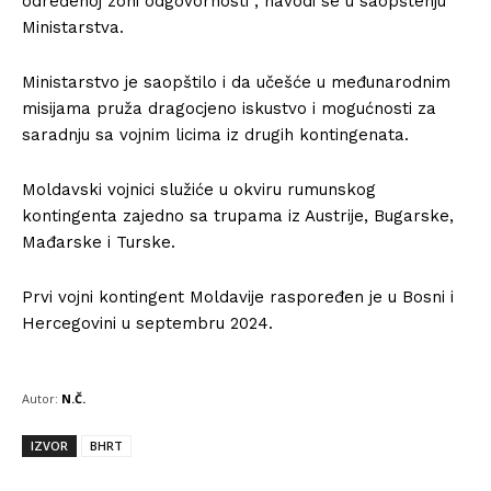
određenoj zoni odgovornosti”, navodi se u saopštenju
Ministarstva.
Ministarstvo je saopštilo i da učešće u međunarodnim
misijama pruža dragocjeno iskustvo i mogućnosti za
saradnju sa vojnim licima iz drugih kontingenata.
Moldavski vojnici služiće u okviru rumunskog
kontingenta zajedno sa trupama iz Austrije, Bugarske,
Mađarske i Turske.
Prvi vojni kontingent Moldavije raspoređen je u Bosni i
Hercegovini u septembru 2024.
Autor:
N.Č.
IZVOR
BHRT