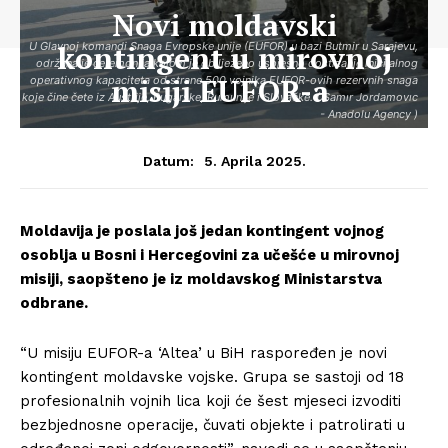
Novi moldavski
kontingent u mirovnoj
U Glavnoj komandi Snaga Evropske unije (EUFOR) u bazi Butmir u Sarajevu,
održana je ceremonija kojom je obilježeno uspješno dostizanje inicijalnog
misiji EUFOR-a
operativnog kapaciteta od strane 500 vojnika EUFOR-ovih rezervnih snaga
koje čine čete iz Austrije, Bugarske, Rumunije i Slovačke. ( Samır Jordamovıc
- Anadolu Agency )
5. Aprila 2025.
Datum:
Moldavija je poslala još jedan kontingent vojnog
osoblja u Bosni i Hercegovini za učešće u mirovnoj
misiji, saopšteno je iz moldavskog Ministarstva
odbrane.
“U misiju EUFOR-a ‘Altea’ u BiH raspoređen je novi
kontingent moldavske vojske. Grupa se sastoji od 18
profesionalnih vojnih lica koji će šest mjeseci izvoditi
bezbjednosne operacije, čuvati objekte i patrolirati u