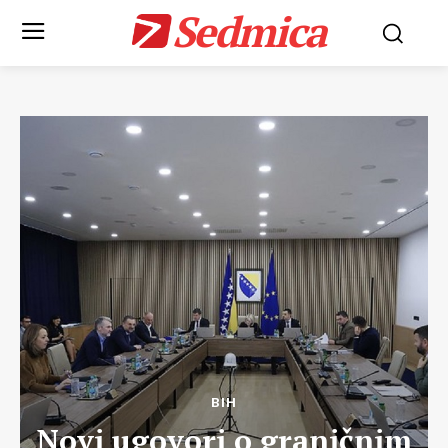
Sedmica
BIH
Novi ugovori o graničnim