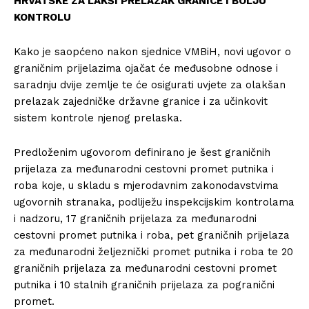
HRVATSKE ZA LAKŠI PRELAZAK GRANICE I BOLJU
KONTROLU
Kako je saopćeno nakon sjednice VMBiH, novi ugovor o
graničnim prijelazima ojačat će međusobne odnose i
saradnju dvije zemlje te će osigurati uvjete za olakšan
prelazak zajedničke državne granice i za učinkovit
sistem kontrole njenog prelaska.
Predloženim ugovorom definirano je šest graničnih
prijelaza za međunarodni cestovni promet putnika i
roba koje, u skladu s mjerodavnim zakonodavstvima
ugovornih stranaka, podliježu inspekcijskim kontrolama
i nadzoru, 17 graničnih prijelaza za međunarodni
cestovni promet putnika i roba, pet graničnih prijelaza
za međunarodni željeznički promet putnika i roba te 20
graničnih prijelaza za međunarodni cestovni promet
putnika i 10 stalnih graničnih prijelaza za pogranični
promet.