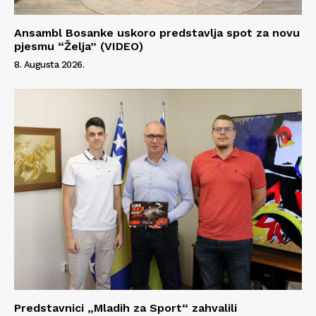
Info
O nama
Ansambl Bosanke uskoro predstavlja spot za novu
pjesmu “Želja” (VIDEO)
Kontakt
8. Augusta 2026.
Impressum
Predstavnici „Mladih za Sport“ zahvalili