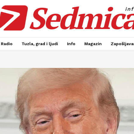
Sedmic
in
Radio
Tuzla, grad i ljudi
Info
Magazin
Zapošljavan