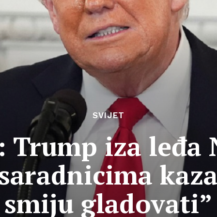
SVIJET
i: Trump iza leđa
 saradnicima kaza
smiju gladovati”