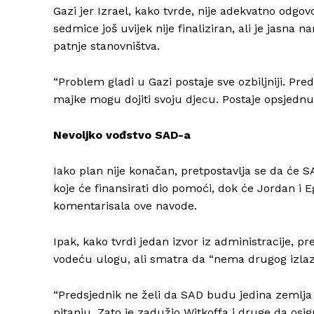
Gazi jer Izrael, kako tvrde, nije adekvatno odgov
sedmice još uvijek nije finaliziran, ali je jasn
patnje stanovništva.
“Problem gladi u Gazi postaje sve ozbiljniji. Pre
majke mogu dojiti svoju djecu. Postaje opsjednut
Nevoljko vođstvo SAD-a
Iako plan nije konačan, pretpostavlja se da će S
koje će finansirati dio pomoći, dok će Jordan i Egi
komentarisala ove navode.
Ipak, kako tvrdi jedan izvor iz administracije,
vodeću ulogu, ali smatra da “nema drugog izlaz
“Predsjednik ne želi da SAD budu jedina zemlja
pitanju. Zato je zadužio Witkoffa i druge da osi