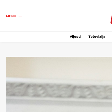
MENU
Vijesti
Televizija