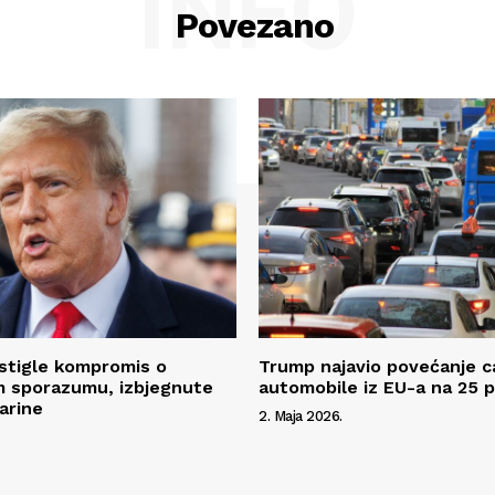
INFO
Povezano
stigle kompromis o
Trump najavio povećanje c
m sporazumu, izbjegnute
automobile iz EU-a na 25 
arine
2. Maja 2026.