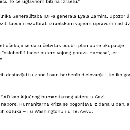
ći. To će uglavnom biti na Izraelu.”
čelnika Generalštaba IDF-a generala Eyala Zamira, upozorili
ziti taoce i rezultirati izraelskom vojnom upravom nad d
et očekuje se da u četvrtak odobri plan pune okupacije
li “osloboditi taoce putem vojnog poraza Hamasa”, jer
”.
i dostavljati u zone izvan borbenih djelovanja i, koliko go
i SAD kao ključnog humanitarnog aktera u Gazi,
e napore. Humanitarna kriza se pogoršava iz dana u dan, a
čkih odluka – i u Washingtonu i u Tel Avivu.