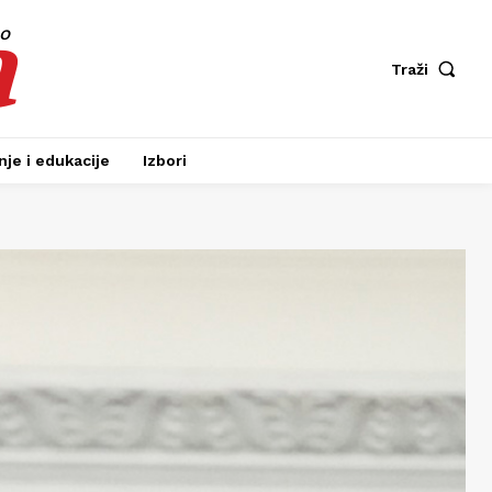
a
fo
Traži
je i edukacije
Izbori