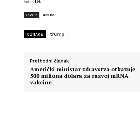
Autor:
I.H.
IZVOR
Klix.ba
trump
OZNAKE
Prethodni članak
Američki ministar zdravstva otkazuje
500 miliona dolara za razvoj mRNA
vakcine