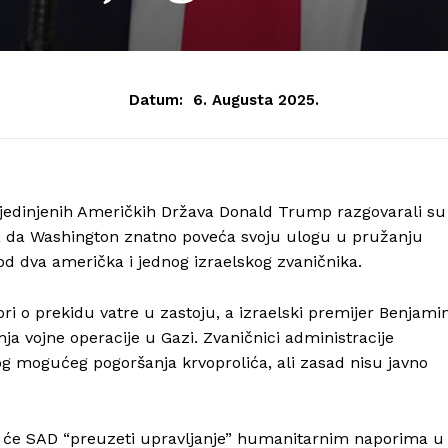
Datum:
6. Augusta 2025.
k Sjedinjenih Američkih Država Donald Trump razgovarali su
ma da Washington znatno poveća svoju ulogu u pružanju
d dva američka i jednog izraelskog zvaničnika.
ori o prekidu vatre u zastoju, a izraelski premijer Benjami
 vojne operacije u Gazi. Zvaničnici administracije
og mogućeg pogoršanja krvoprolića, ali zasad nisu javno
o će SAD “preuzeti upravljanje” humanitarnim naporima u