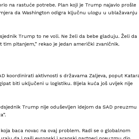
orio na rastuće potrebe. Plan koji je Trump najavio prošle
a namjera da Washington odigra ključnu ulogu u ublažavanju
dsjednik Trump to ne voli. Ne želi da bebe gladuju. Želi da
 tim pitanjem,” rekao je jedan američki zvaničnik.
AD koordinirati aktivnosti s državama Zaljeva, poput Katar
pat biti uključeni u logistiku. Bijela kuća još uvijek nije
 predsjednik Trump nije oduševljen idejom da SAD preuzmu
a”.
 koja baca novac na ovaj problem. Radi se o globalnom
guraju da i naši evropski i arapski partneri preuzmu dio