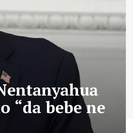
 Nentanyahua
o “da bebe ne