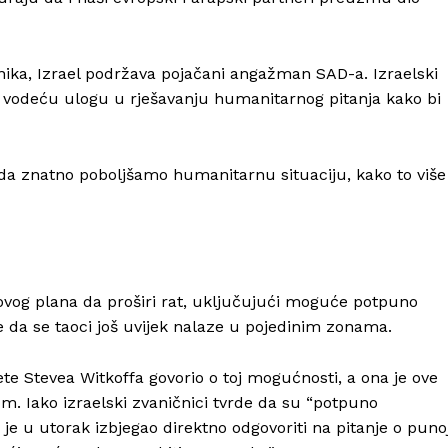
nika, Izrael podržava pojačani angažman SAD-a. Izraelski
i vodeću ulogu u rješavanju humanitarnog pitanja kako bi
da znatno poboljšamo humanitarnu situaciju, kako to više
Info
O nama
ovog plana da proširi rat, uključujući moguće potpuno
Kontakt
e da se taoci još uvijek nalaze u pojedinim zonama.
Impressum
te Stevea Witkoffa govorio o toj mogućnosti, a ona je ove
. Iako izraelski zvaničnici tvrde da su “potpuno
 u utorak izbjegao direktno odgovoriti na pitanje o puno