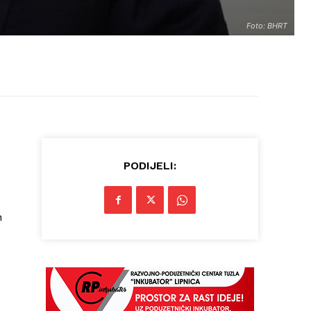
Foto: BHRT
PODIJELI:
n