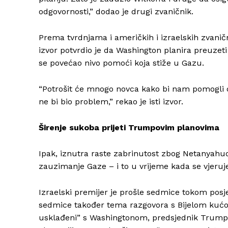
odgovornosti,” dodao je drugi zvaničnik.
Prema tvrdnjama i američkih i izraelskih zvanič
izvor potvrdio je da Washington planira preuzet
se povećao nivo pomoći koja stiže u Gazu.
“Potrošit će mnogo novca kako bi nam pomogli 
ne bi bio problem,” rekao je isti izvor.
Širenje sukoba prijeti Trumpovim planovima
Ipak, iznutra raste zabrinutost zbog Netanyahu
zauzimanje Gaze – i to u vrijeme kada se vjeruj
Izraelski premijer je prošle sedmice tokom posje
sedmice također tema razgovora s Bijelom kućom
usklađeni” s Washingtonom, predsjednik Trump je