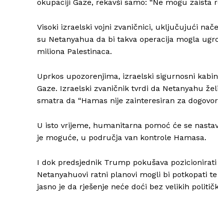
okupaciji Gaze, rekavši samo: “Ne mogu zaista re
Visoki izraelski vojni zvaničnici, uključujući na
su Netanyahua da bi takva operacija mogla ugro
miliona Palestinaca.
Uprkos upozorenjima, izraelski sigurnosni kabin
Gaze. Izraelski zvaničnik tvrdi da Netanyahu že
smatra da “Hamas nije zainteresiran za dogovor
U isto vrijeme, humanitarna pomoć će se nastavit
je moguće, u područja van kontrole Hamasa.
I dok predsjednik Trump pokušava pozicionirat
Netanyahuovi ratni planovi mogli bi potkopati t
jasno je da rješenje neće doći bez velikih politi