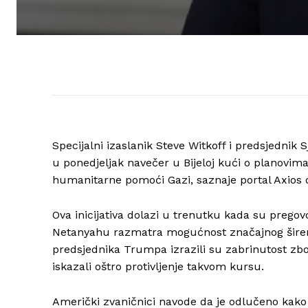
Specijalni izaslanik Steve Witkoff i predsjedni
u ponedjeljak navečer u Bijeloj kući o planovi
humanitarne pomoći Gazi, saznaje portal Axios o
Ova inicijativa dolazi u trenutku kada su pregov
Netanyahu razmatra mogućnost značajnog širenja
predsjednika Trumpa izrazili su zabrinutost zb
iskazali oštro protivljenje takvom kursu.
Američki zvaničnici navode da je odlučeno kak