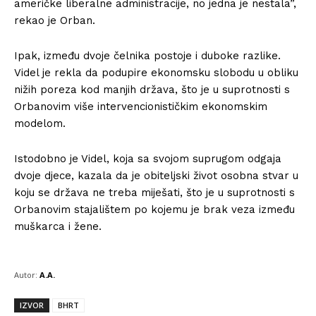
američke liberalne administracije, no jedna je nestala”,
rekao je Orban.
Ipak, između dvoje čelnika postoje i duboke razlike.
Videl je rekla da podupire ekonomsku slobodu u obliku
nižih poreza kod manjih država, što je u suprotnosti s
Orbanovim više intervencionističkim ekonomskim
modelom.
Istodobno je Videl, koja sa svojom suprugom odgaja
dvoje djece, kazala da je obiteljski život osobna stvar u
koju se država ne treba miješati, što je u suprotnosti s
Orbanovim stajalištem po kojemu je brak veza između
muškarca i žene.
Autor:
A.A.
IZVOR
BHRT