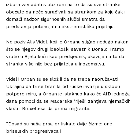
izbora zavladati s obzirom na to da su sve stranke
obećale da neće surađivati ​​sa strankom za koju čak i
domaći nadzor sigurnosnih službi smatra da
predstavlja potencijalnu ekstremističku prijetnju.
No poziv Alis Videl, koji je Orbanu stigao nedugo nakon
što se njegov drugi ideološki saveznik Donald Tramp
vratio u Bijelu kuću kao predsjednik, ukazuje na to da
stranka više nije bez prijatelja u inozemstvu.
Videl i Orban su se složili da ne treba naoružavati
Ukrajinu da bi se branila od ruske invazije u sklopu
potpore miru, a Orban je istaknuo kako će AfD jednoga
dana pomoći da se Mađarska ‘riješi’ zahtjeva njemačkih
vlasti i Bruxellesa da prima migrante.
“Dosad su naša prsa pritiskale dvije čizme: one
briselskih progresivaca i