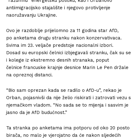
“razumnu” energetsku politiku, kao i Orbanovo
antiimigracijsko stajalište i njegovo protivljenje
naoružavanju Ukrajine.
Ovo je razdoblje prijelomno za 11 godina star AfD,
po anketama drugu stranku nakon konzervativaca.
Svima im 23. veljače predstoje nacionalni izbori.
Dosad su europski čelnici izbjegavali stranku, čak su se
i kolege iz ekstremno desnih stranaka, poput
čelnice francuske krajnje desnice Marin Le Pen držale
na opreznoj distanci.
“Bio sam oprezan kada se radilo o AfD-u”, rekao je
Orban, pojasnivši da nije želio riskirati i zatrovati vezu s
njemačkom vladom. “No sada se to mijenja i sasvim je
jasno da je AfD budućnost.”
Ta stranka po anketama ima potporu od oko 20 posto
birača, no malo je vjerojatno da će nakon sljedećih