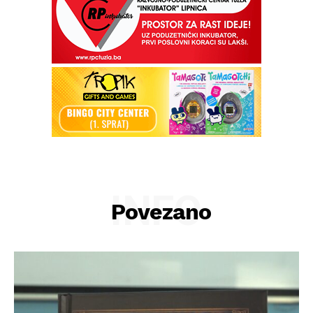
INFO
Povezano