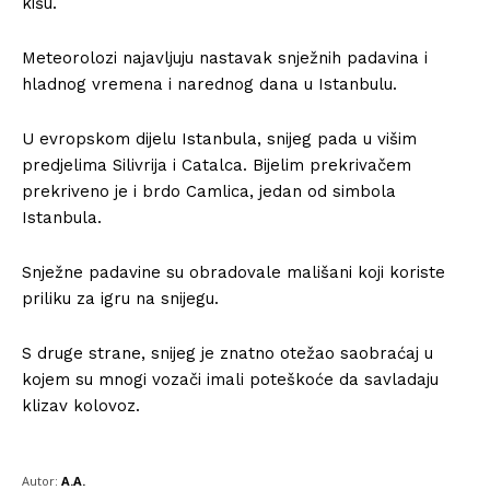
kišu.
Meteorolozi najavljuju nastavak snježnih padavina i
hladnog vremena i narednog dana u Istanbulu.
U evropskom dijelu Istanbula, snijeg pada u višim
predjelima Silivrija i Catalca. Bijelim prekrivačem
prekriveno je i brdo Camlica, jedan od simbola
Istanbula.
Snježne padavine su obradovale mališani koji koriste
priliku za igru na snijegu.
S druge strane, snijeg je znatno otežao saobraćaj u
kojem su mnogi vozači imali poteškoće da savladaju
klizav kolovoz.
Autor:
A.A.