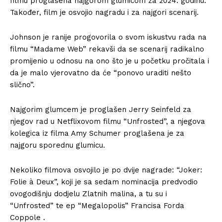
filmu proglašena najgorom glumicom za 2024. godinu.
Također, film je osvojio nagradu i za najgori scenarij.
Johnson je ranije progovorila o svom iskustvu rada na
filmu “Madame Web” rekavši da se scenarij radikalno
promijenio u odnosu na ono što je u početku pročitala i
da je malo vjerovatno da će “ponovo uraditi nešto
slično”.
Najgorim glumcem je proglašen Jerry Seinfeld za
njegov rad u Netflixovom filmu “Unfrosted”, a njegova
kolegica iz filma Amy Schumer proglašena je za
najgoru sporednu glumicu.
Nekoliko filmova osvojilo je po dvije nagrade: “Joker:
Folie à Deux”, koji je sa sedam nominacija predvodio
ovogodišnju dodjelu Zlatnih malina, a tu su i
“Unfrosted” te ep “Megalopolis” Francisa Forda
Coppole .