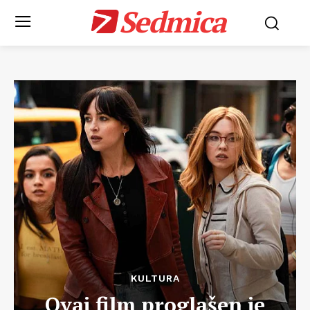
Sedmica
KULTURA
Ovaj film proglašen je