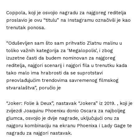
Coppola, koji je osvojio nagradu za najgoreg reditelja
proslavio je ovu “titulu” na Instagramu označivši je kao
trenutak ponosa.
“Oduševljen sam što sam prihvatio Zlatnu malinu u
toliko važnih kategorija za ‘Megalopolis’, i zbog
izuzetne časti da budem nominovan za najgoreg
reditelja, najgori scenarij i najgori fila u trenutku kada
tako malo ima hrabrosti da se suprotstavi
preovlađujućim trendovima savremenog filmskog
stvaralaštva”, poručio je
“Joker: Folie à Deux”, nastavak “Jokera” iz 2019. , koji je
zvijezdi Joaquinu Phoenixu donio Oscara za najboljeg
glumca, osvojio je dvije nagrade, uključujući onu za
najgoru kombinaciju na ekranu Phoenixa i Lady Gage te
nagradu za najgori nastavak.