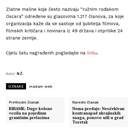
Zlatne maline koje često nazivaju “ružnim rođakom
Oscara” određene su glasovima 1.217 članova, za koje
organizacija kaže da se sastoje od ljubitelja filmova,
filmskih kritičara i novinara iz 49 država i otprilike 24
strane zemlje.
Cijelu listu nagrađenih pogledajte na
linku
.
Autor:
N.Č.
OZNAKE
madam web
Prethodni članak
Naredni članak
BIHAMK: Duge kolone
Nema predaje: Neočekivan
vozila na pojedinm
kontranapad ukrajinskih
Info
graničnim prelazima
snaga, ponovo ušli u grad
Toretsk
O nama