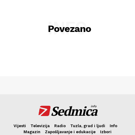
INFO
Povezano
Sedmica
info
Vijesti
Televizija
Radio
Tuzla, grad i ljudi
Info
Magazin
Zapošljavanje i edukacije
Izbori