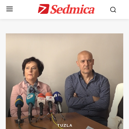
Sedmica
TUZLA