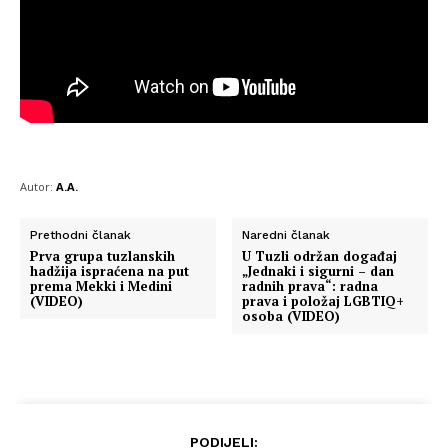
Autor:
A.A.
Prethodni članak
Naredni članak
Prva grupa tuzlanskih
U Tuzli održan događaj
hadžija ispraćena na put
„Jednaki i sigurni – dan
prema Mekki i Medini
radnih prava“: radna
(VIDEO)
prava i položaj LGBTIQ+
osoba (VIDEO)
PODIJELI: