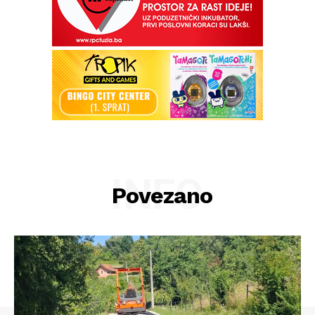
INFO
Povezano