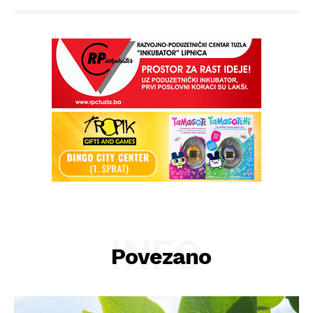
INFO
Povezano