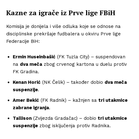
Kazne za igrače iz Prve lige FBiH
Komisija je donijela i više odluka koje se odnose na
disciplinske prekršaje fudbalera u okviru Prve lige
Federacije BiH:
Ermin Huseinbašić
(FK Tuzla City) – suspendovan
na
dva meča
zbog crvenog kartona u duelu protiv
FK Gradina.
Kenan Horić
(NK Čelik) – također dobio
dva meča
suspenzije
.
Amer Bekić
(FK Radnik) – kažnjen sa
tri utakmice
zabrane igranja
.
Tallison
(Zvijezda Gradačac) – dobio
tri utakmice
suspenzije
zbog isključenja protiv Radnika.