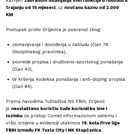
kažnjen
zabranom obavljanja svih funkcija u fudbalu u
trajanju od 15 mjeseci
, uz
novčanu kaznu od 2.000
KM
.
Postupak protiv Drljevića je pokrenut zbog:
obmanjivanja i dovođenja u zabludu (član 78.
Disciplinskog pravilnika),
povrede propisa i društveno-sportskog ponašanja
(član 43),
te kršenja kodeksa ponašanja i anti-doping propisa
(član 84).
Prema navodima Tužilaštva NS FBiH, Drljević
je
neovlašteno koristio tuđe korisničko ime i
lozinku
za pristup Comet informacionom sistemu i
vršio izmjene u evidenciji utakmice
19. kola Prve lige
FBiH između FK Tuzla City i NK Stupčanica
.