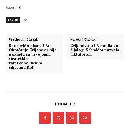
Autor:
I.K.
IZVOR
N1
Prethodni članak
Naredni članak
Bećirović u pismu UN:
Cvijanović u UN molila za
Obraćanje Cvijanović nije
dijalog, Schmidta nazvala
u skladu sa usvojenim
diktatorom
strateškim
vanjskopolitičkim
ciljevima BiH
PODIJELI: