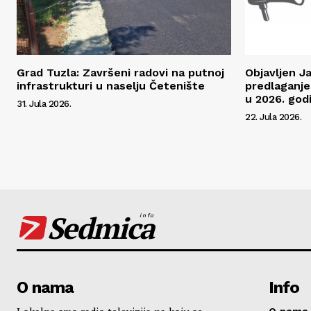
Grad Tuzla: Završeni radovi na putnoj
Objavljen J
infrastrukturi u naselju Četenište
predlaganje
u 2026. godi
31. Jula 2026.
22. Jula 2026.
Sedmica
info
O nama
Info