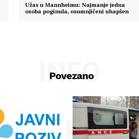
Užas u Mannheimu: Najmanje jedna
osoba poginula, osumnjičeni uhapšen
INFO
Povezano