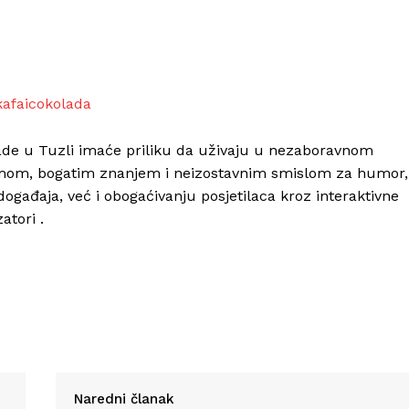
Info
kafaicokolada
olade u Tuzli imaće priliku da uživaju u nezaboravnom
O nama
armom, bogatim znanjem i neizostavnim smislom za humor,
Kontakt
gađaja, već i obogaćivanju posjetilaca kroz interaktivne
Impressum
atori .
Naredni članak