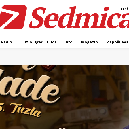
Sedmic
in
Radio
Tuzla, grad i ljudi
Info
Magazin
Zapošljavan