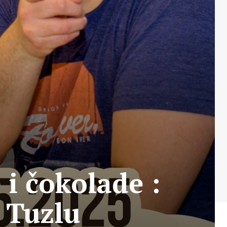
 i čokolade :
 Tuzlu