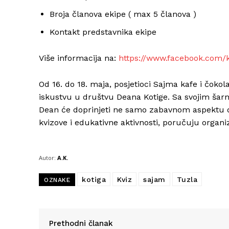
Broja članova ekipe ( max 5 članova )
Kontakt predstavnika ekipe
Više informacija na:
https://www.facebook.com/
Od 16. do 18. maja, posjetioci Sajma kafe i čok
iskustvu u društvu Deana Kotige. Sa svojim š
Dean će doprinjeti ne samo zabavnom aspektu do
kvizove i edukativne aktivnosti, poručuju organiz
Autor:
A.K.
kotiga
Kviz
sajam
Tuzla
OZNAKE
Prethodni članak