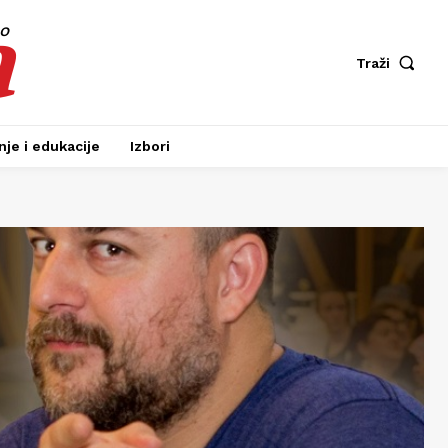
a
fo
Traži
je i edukacije
Izbori