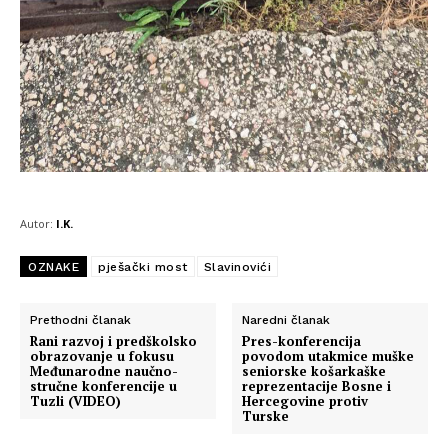
Autor:
I.K.
OZNAKE
pješački most
Slavinovići
Prethodni članak
Naredni članak
Rani razvoj i predškolsko
Pres-konferencija
obrazovanje u fokusu
povodom utakmice muške
Međunarodne naučno-
seniorske košarkaške
stručne konferencije u
reprezentacije Bosne i
Tuzli (VIDEO)
Hercegovine protiv
Turske