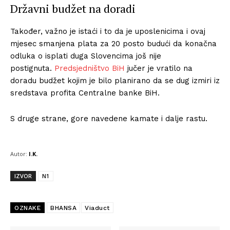
Državni budžet na doradi
Također, važno je istaći i to da je uposlenicima i ovaj
mjesec smanjena plata za 20 posto budući da konačna
odluka o isplati duga Slovencima još nije
postignuta.
Predsjedništvo BiH
jučer je vratilo na
doradu budžet kojim je bilo planirano da se dug izmiri iz
sredstava profita Centralne banke BiH.
S druge strane, gore navedene kamate i dalje rastu.
Autor:
I.K.
IZVOR
N1
OZNAKE
BHANSA
Viaduct