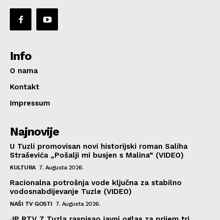
Info
O nama
Kontakt
Impressum
Najnovije
U Tuzli promovisan novi historijski roman Saliha
Straševića „Pošalji mi busjen s Malina“ (VIDEO)
KULTURA
7. Augusta 2026.
Racionalna potrošnja vode ključna za stabilno
vodosnabdijevanje Tuzle (VIDEO)
NAŠI TV GOSTI
7. Augusta 2026.
JP RTV 7 Tuzla raspisao javni oglas za prijem tri