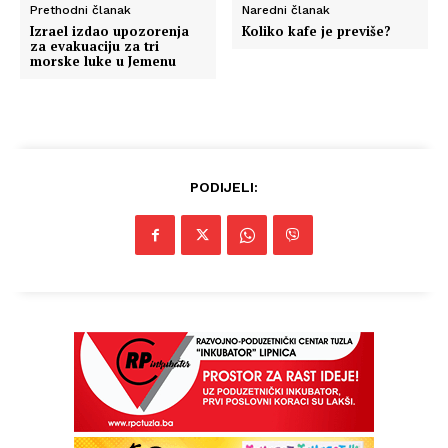
Prethodni članak
Naredni članak
Izrael izdao upozorenja
Koliko kafe je previše?
Info
za evakuaciju za tri
morske luke u Jemenu
O nama
Kontakt
Impressum
PODIJELI: