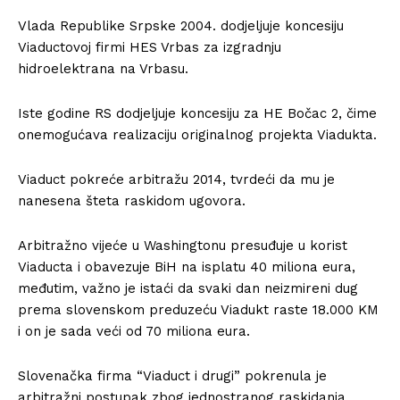
Vlada Republike Srpske 2004. dodjeljuje koncesiju
Viaductovoj firmi HES Vrbas za izgradnju
hidroelektrana na Vrbasu.
Iste godine RS dodjeljuje koncesiju za HE Bočac 2, čime
onemogućava realizaciju originalnog projekta Viadukta.
Viaduct pokreće arbitražu 2014, tvrdeći da mu je
nanesena šteta raskidom ugovora.
Arbitražno vijeće u Washingtonu presuđuje u korist
Viaducta i obavezuje BiH na isplatu 40 miliona eura,
međutim, važno je istaći da svaki dan neizmireni dug
prema slovenskom preduzeću Viadukt raste 18.000 KM
i on je sada veći od 70 miliona eura.
Slovenačka firma “Viaduct i drugi” pokrenula je
arbitražni postupak zbog jednostranog raskidanja