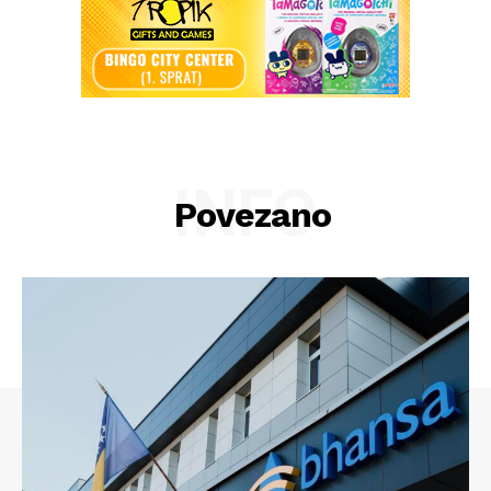
INFO
Povezano