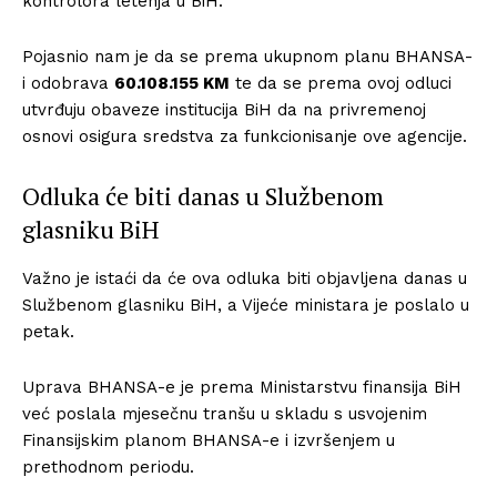
kontrolora letenja u BiH.
Pojasnio nam je da se prema ukupnom planu BHANSA-
i odobrava
60.108.155 KM
te da se prema ovoj odluci
utvrđuju obaveze institucija BiH da na privremenoj
osnovi osigura sredstva za funkcionisanje ove agencije.
Odluka će biti danas u Službenom
glasniku BiH
Važno je istaći da će ova odluka biti objavljena danas u
Službenom glasniku BiH, a Vijeće ministara je poslalo u
petak.
Uprava BHANSA-e je prema Ministarstvu finansija BiH
već poslala mjesečnu tranšu u skladu s usvojenim
Finansijskim planom BHANSA-e i izvršenjem u
prethodnom periodu.