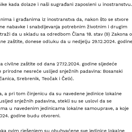
ke kada dolaze i naši sugrađani zaposleni u inostranstvu.
ma i građanima iz inostranstva da, nakon što se stvore
ne nabavke i snabdijevanja potrebnim životnim i drugim
traži da u skladu sa odredbom Člana 18. stav (9) Zakona o
lne zaštite, donese odluku da u nedjelju 29.12.2024. godin
 civilne zaštite od dana 27.12.2024. godine sljedeće
e prirodne nesreće uslijed snježnih padavina: Bosanski
anica, Srebrenik, Teočak i Čelić.
Info
a, a pri tom činjenicu da su navedene jedinice lokalne
ljed snježnih padavina, stekli su se uslovi da se
O nama
tima u navedenim jedinicama lokalne samouprave, a koje
Kontakt
2024. godine budu otvoreni.
Impressum
pka ovim rješenjem su obuhvaćene sve jedinice lokalne