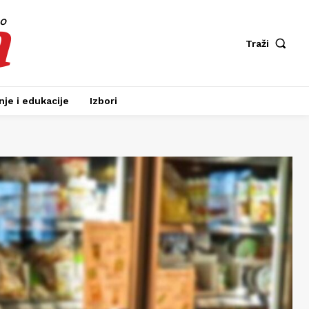
a
fo
Traži
je i edukacije
Izbori