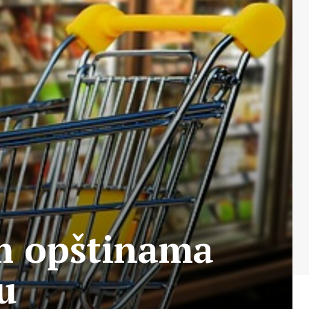
im opštinama
u