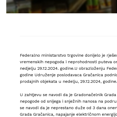
Federalno ministarstvo trgovine donijelo je rješ
vremenskih nepogoda i neprohodnosti puteva om
nedjelju 29.12.2024. godine.U obrazloženju Feder
godine Udruženje poslodavaca Gračanica podnio 
prodajnih objekata u nedelju, 29.12.2024, godine
U zahtjevu se navodi da je Gradonačelnik Grada
nepogode od snijega i snježnih nanosa na podru
se navodi da je neprestano duže od 3 dana one
Grada Gračanica, napajanje električnom energi