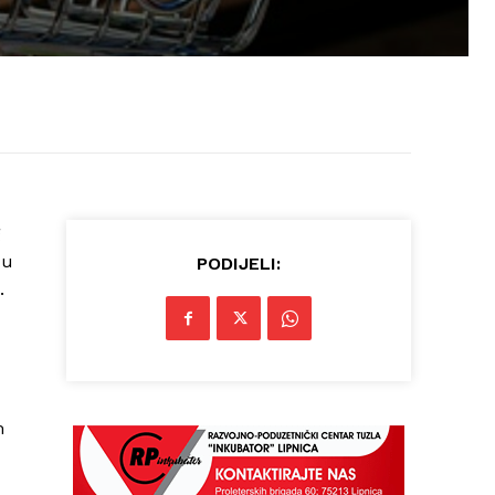
g
 u
PODIJELI:
.
m