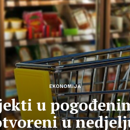
EKONOMIJA
jekti u pogođen
otvoreni u nedjelj