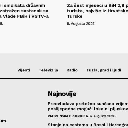
i sindikata državnih
Za šest mjeseci u BiH 2,8 
 zatražen sastanak sa
turista, najviše iz Hrvatske,
a Vlade FBiH i VSTV-a
Turske
5.
9. Augusta 2025.
Vijesti
Televizija
Radio
Tuzla, grad i ljudi
Najnovije
Preovladava pretežno sunčano vrije
poslijepodne mogući lokalni pljusko
VREMENSKA PROGNOZA
6. Augusta 2026.
sum
Stanje na cestama u Bosni i Hercegov