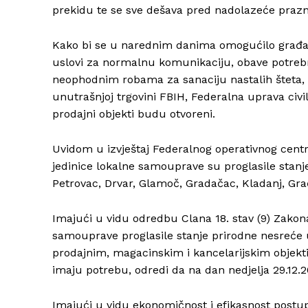
prekidu te se sve dešava pred nadolazeće prazni
Kako bi se u narednim danima omogućilo građani
uslovi za normalnu komunikaciju, obave potreb
neophodnim robama za sanaciju nastalih šteta, 
unutrašnjoj trgovini FBIH, Federalna uprava civi
prodajni objekti budu otvoreni.
Uvidom u izvještaj Federalnog operativnog centra
jedinice lokalne samouprave su proglasile stanj
Petrovac, Drvar, Glamoč, Gradačac, Kladanj, Grač
Imajući u vidu odredbu Clana 18. stav (9) Zakon
samouprave proglasile stanje prirodne nesreće us
prodajnim, magacinskim i kancelarijskim objek
imaju potrebu, odredi da na dan nedjelja 29.12.
Imajući u vidu ekonomičnost i efikasnost postu