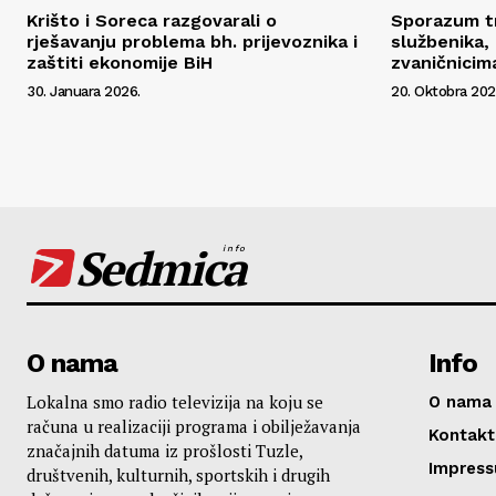
Krišto i Soreca razgovarali o
Sporazum tr
rješavanju problema bh. prijevoznika i
službenika,
zaštiti ekonomije BiH
zvaničnicim
30. Januara 2026.
20. Oktobra 202
Sedmica
info
O nama
Info
Lokalna smo radio televizija na koju se
O nama
računa u realizaciji programa i obilježavanja
Kontakt
značajnih datuma iz prošlosti Tuzle,
Impres
društvenih, kulturnih, sportskih i drugih