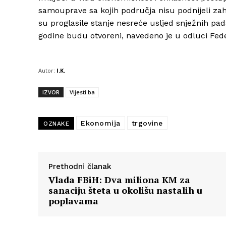
samouprave sa kojih područja nisu podnijeli zah
su proglasile stanje nesreće usljed snježnih pad
godine budu otvoreni, navedeno je u odluci Fede
Autor:
I.K.
IZVOR
Vijesti.ba
Ekonomija
trgovine
OZNAKE
Prethodni članak
Vlada FBiH: Dva miliona KM za
sanaciju šteta u okolišu nastalih u
poplavama