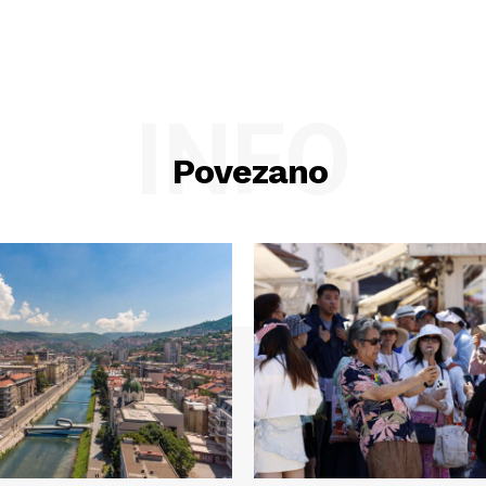
INFO
Povezano