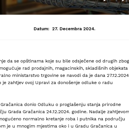
Datum:
27. Decembra 2024.
enje da se opštinama koje su bile odsječene od drugih zbo
ogućuje rad prodajnih, magacinskih, skladišnih objekata
alno ministarstvo trgovine se navodi da je dana 27.12.2024
je zahtjev ovoj Upravi za donošenje odluke o radu
.
 Gračanica donio Odluku o proglašenju stanja prirodne
čju Grada Gračanica 24.12.2024. godine. Nadalje zahtjevo
mogućeno normalno kretanje roba i putnika na području
jom je u mnogim mjestima oko i u Gradu Gračanica u