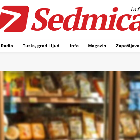
Sedmic
in
Radio
Tuzla, grad i ljudi
Info
Magazin
Zapošljavan