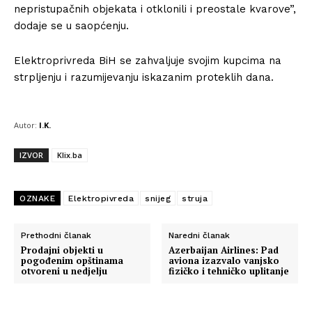
nepristupačnih objekata i otklonili i preostale kvarove”,
dodaje se u saopćenju.
Elektroprivreda BiH se zahvaljuje svojim kupcima na
strpljenju i razumijevanju iskazanim proteklih dana.
Autor:
I.K.
IZVOR
Klix.ba
OZNAKE
Elektropivreda
snijeg
struja
Prethodni članak
Naredni članak
Prodajni objekti u
Azerbaijan Airlines: Pad
pogođenim opštinama
aviona izazvalo vanjsko
otvoreni u nedjelju
fizičko i tehničko uplitanje