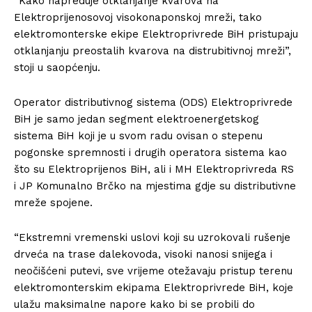
“Kako napreduje otklanjanje kvarova na
Elektroprijenosovoj visokonaponskoj mreži, tako
elektromonterske ekipe Elektroprivrede BiH pristupaju
otklanjanju preostalih kvarova na distrubitivnoj mreži”,
stoji u saopćenju.
Operator distributivnog sistema (ODS) Elektroprivrede
BiH je samo jedan segment elektroenergetskog
sistema BiH koji je u svom radu ovisan o stepenu
pogonske spremnosti i drugih operatora sistema kao
što su Elektroprijenos BiH, ali i MH Elektroprivreda RS
i JP Komunalno Brčko na mjestima gdje su distributivne
mreže spojene.
“Ekstremni vremenski uslovi koji su uzrokovali rušenje
drveća na trase dalekovoda, visoki nanosi snijega i
neočišćeni putevi, sve vrijeme otežavaju pristup terenu
elektromonterskim ekipama Elektroprivrede BiH, koje
ulažu maksimalne napore kako bi se probili do