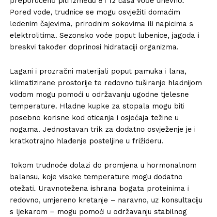
preporučeno piti između 8 i 12 čaša vode dnevno.
Pored vode, trudnice se mogu osvježiti domaćim
ledenim čajevima, prirodnim sokovima ili napicima s
elektrolitima. Sezonsko voće poput lubenice, jagoda i
breskvi također doprinosi hidrataciji organizma.
Lagani i prozračni materijali poput pamuka i lana,
klimatizirane prostorije te redovno tuširanje hladnijom
vodom mogu pomoći u održavanju ugodne tjelesne
temperature. Hladne kupke za stopala mogu biti
posebno korisne kod oticanja i osjećaja težine u
nogama. Jednostavan trik za dodatno osvježenje je i
kratkotrajno hlađenje posteljine u frižideru.
Tokom trudnoće dolazi do promjena u hormonalnom
balansu, koje visoke temperature mogu dodatno
otežati. Uravnotežena ishrana bogata proteinima i
redovno, umjereno kretanje – naravno, uz konsultaciju
s ljekarom – mogu pomoći u održavanju stabilnog