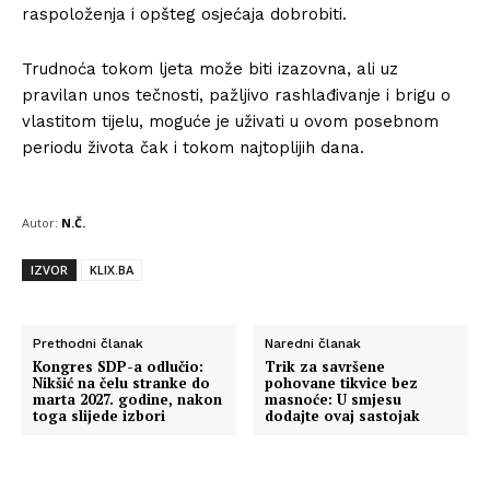
raspoloženja i opšteg osjećaja dobrobiti.
Trudnoća tokom ljeta može biti izazovna, ali uz
pravilan unos tečnosti, pažljivo rashlađivanje i brigu o
vlastitom tijelu, moguće je uživati u ovom posebnom
periodu života čak i tokom najtoplijih dana.
Autor:
N.Č.
IZVOR
KLIX.BA
Prethodni članak
Naredni članak
Kongres SDP-a odlučio:
Trik za savršene
Nikšić na čelu stranke do
pohovane tikvice bez
marta 2027. godine, nakon
masnoće: U smjesu
toga slijede izbori
dodajte ovaj sastojak