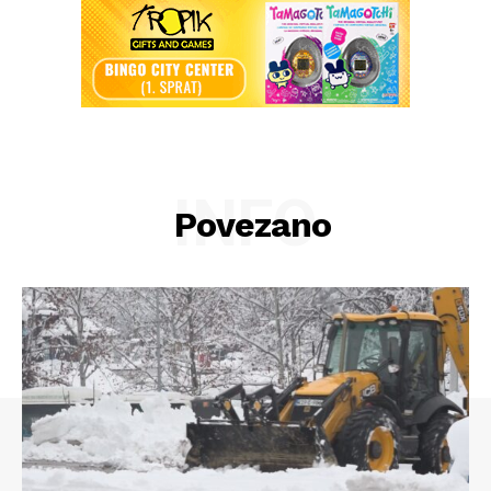
INFO
Povezano