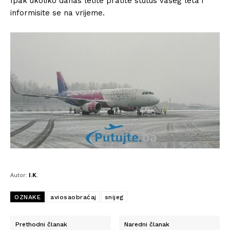
Ipak ukoliko danas letite pratite stutus vašeg leta i
informisite se na vrijeme.
Autor:
I.K.
OZNAKE
aviosaobraćaj
snijeg
Prethodni članak
Naredni članak