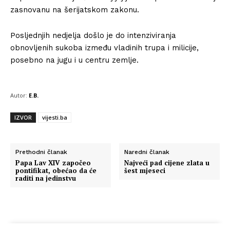
zasnovanu na šerijatskom zakonu.
Posljednjih nedjelja došlo je do intenziviranja
obnovljenih sukoba između vladinih trupa i milicije,
posebno na jugu i u centru zemlje.
Autor:
E.B.
IZVOR
vijesti.ba
Prethodni članak
Naredni članak
Papa Lav XIV započeo
Najveći pad cijene zlata u
pontifikat, obećao da će
šest mjeseci
raditi na jedinstvu