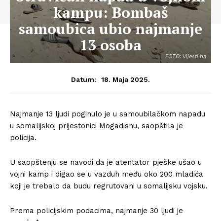
kampu: Bombaš
samoubica ubio najmanje
13 osoba
FOTO: Vijesti.ba
18. Maja 2025.
Datum:
Najmanje 13 ljudi poginulo je u samoubilačkom napadu
u somalijskoj prijestonici Mogadishu, saopštila je
policija.
U saopštenju se navodi da je atentator pješke ušao u
vojni kamp i digao se u vazduh među oko 200 mladića
koji je trebalo da budu regrutovani u somalijsku vojsku.
Prema policijskim podacima, najmanje 30 ljudi je