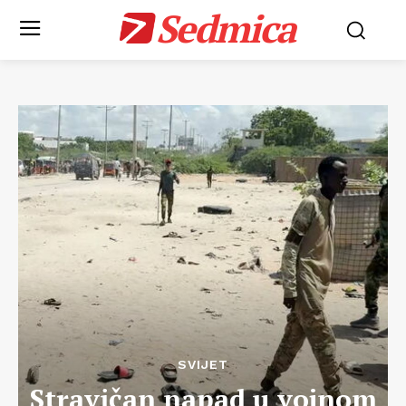
Sedmica
SVIJET
Stravičan napad u vojnom