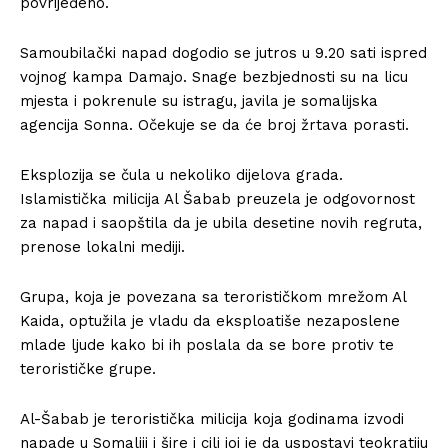
povrijeđeno.
Samoubilački napad dogodio se jutros u 9.20 sati ispred
vojnog kampa Damajo. Snage bezbjednosti su na licu
mjesta i pokrenule su istragu, javila je somalijska
agencija Sonna. Očekuje se da će broj žrtava porasti.
Eksplozija se čula u nekoliko dijelova grada.
Islamistička milicija Al Šabab preuzela je odgovornost
za napad i saopštila da je ubila desetine novih regruta,
prenose lokalni mediji.
Grupa, koja je povezana sa terorističkom mrežom Al
Kaida, optužila je vladu da eksploatiše nezaposlene
mlade ljude kako bi ih poslala da se bore protiv te
terorističke grupe.
Al-Šabab je teroristička milicija koja godinama izvodi
napade u Somaliji i šire i cilj joj je da uspostavi teokratiju