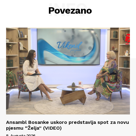
INFO
Povezano
Info
Ansambl Bosanke uskoro predstavlja spot za novu
pjesmu “Želja” (VIDEO)
O nama
8. Augusta 2026.