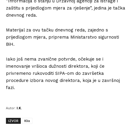
“Informacija o stanju u Državnoj agenciji za istrage i
zaštitu s prijedlogom mjera za rješenje”, jedina je tačka
dnevnog reda.
Materijal za ovu tačku dnevnog reda, zajedno s
prijedlogom mjera, priprema Ministarstvo sigurnosti
BiH.
Iako još nema zvanične potvrde, očekuje se i
imenovanje vršioca dužnosti direktora, koji će
privremeno rukovoditi SIPA-om do završetka
procedure izbora novog direktora, koja je u završnoj
fazi.
Autor:
I.K.
IZVOR
Klix