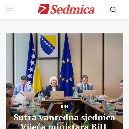
Sedmica
BIH
Sutra vanredna sjednica
Vijeća ministara BiH,