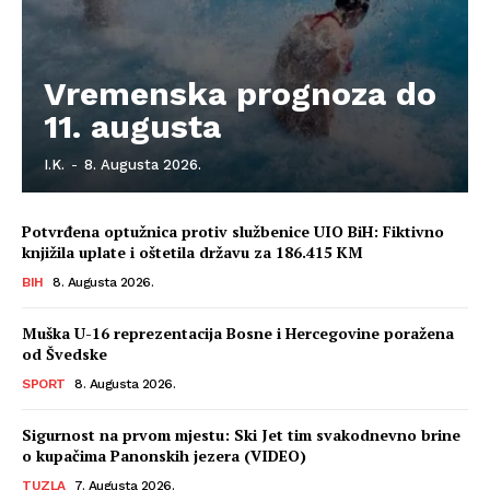
Vremenska prognoza do
11. augusta
I.K.
-
8. Augusta 2026.
Potvrđena optužnica protiv službenice UIO BiH: Fiktivno
knjižila uplate i oštetila državu za 186.415 KM
BIH
8. Augusta 2026.
Muška U-16 reprezentacija Bosne i Hercegovine poražena
od Švedske
SPORT
8. Augusta 2026.
Sigurnost na prvom mjestu: Ski Jet tim svakodnevno brine
o kupačima Panonskih jezera (VIDEO)
TUZLA
7. Augusta 2026.