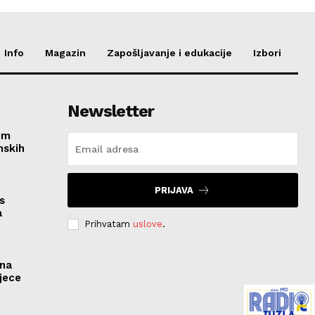
Info
Magazin
Zapošljavanje i edukacije
Izbori
Newsletter
im
nskih
PRIJAVA
s
a
Prihvatam
uslove
.
ona
jece