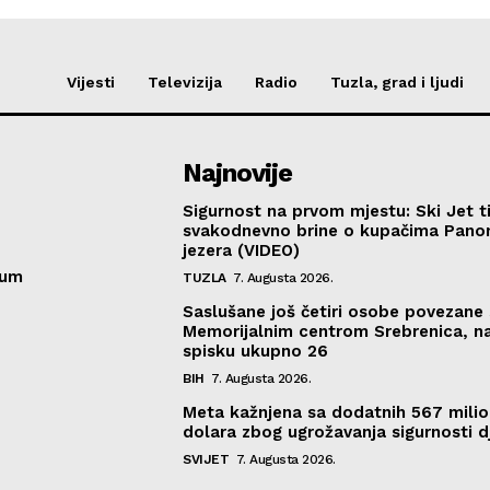
Vijesti
Televizija
Radio
Tuzla, grad i ljudi
Najnovije
Sigurnost na prvom mjestu: Ski Jet t
svakodnevno brine o kupačima Pano
jezera (VIDEO)
sum
TUZLA
7. Augusta 2026.
Saslušane još četiri osobe povezane 
Memorijalnim centrom Srebrenica, n
spisku ukupno 26
BIH
7. Augusta 2026.
Meta kažnjena sa dodatnih 567 mili
dolara zbog ugrožavanja sigurnosti d
SVIJET
7. Augusta 2026.