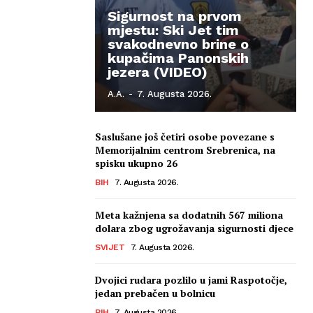
Sigurnost na prvom
mjestu: Ski Jet tim
svakodnevno brine o
kupačima Panonskih
jezera (VIDEO)
A.A.
-
7. Augusta 2026.
Saslušane još četiri osobe povezane s
Memorijalnim centrom Srebrenica, na
spisku ukupno 26
BIH
7. Augusta 2026.
Meta kažnjena sa dodatnih 567 miliona
dolara zbog ugrožavanja sigurnosti djece
SVIJET
7. Augusta 2026.
Dvojici rudara pozlilo u jami Raspotočje,
jedan prebačen u bolnicu
BIH
7. Augusta 2026.