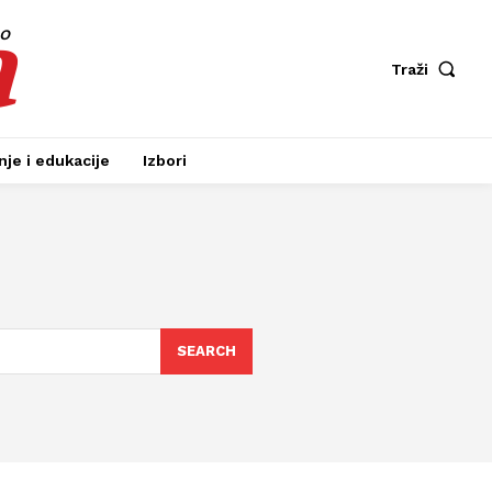
a
fo
Traži
je i edukacije
Izbori
SEARCH