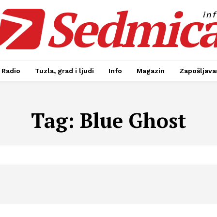
Sedmic
in
Radio
Tuzla, grad i ljudi
Info
Magazin
Zapošljavan
Tag:
Blue Ghost