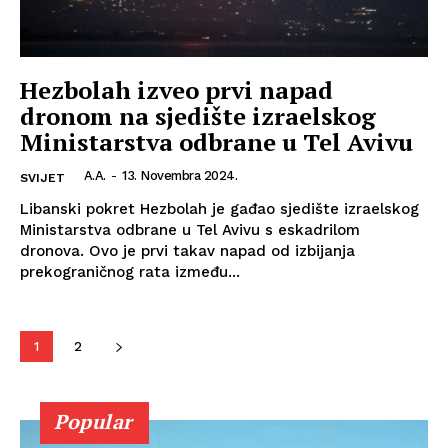
Hezbolah izveo prvi napad
dronom na sjedište izraelskog
Ministarstva odbrane u Tel Avivu
A.A.
-
13. Novembra 2024.
SVIJET
Libanski pokret Hezbolah je gađao sjedište izraelskog
Ministarstva odbrane u Tel Avivu s eskadrilom
dronova. Ovo je prvi takav napad od izbijanja
prekograničnog rata između...
1
2
Info
Popular
O nama