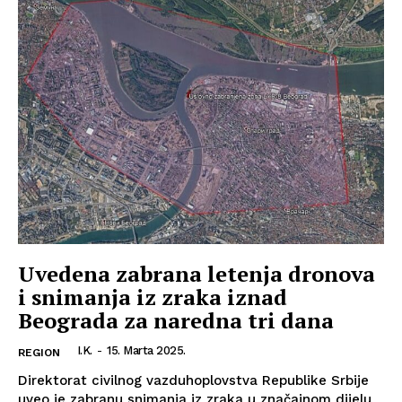
Uvedena zabrana letenja dronova
i snimanja iz zraka iznad
Beograda za naredna tri dana
I.K.
-
15. Marta 2025.
REGION
Direktorat civilnog vazduhoplovstva Republike Srbije
uveo je zabranu snimanja iz zraka u značajnom dijelu