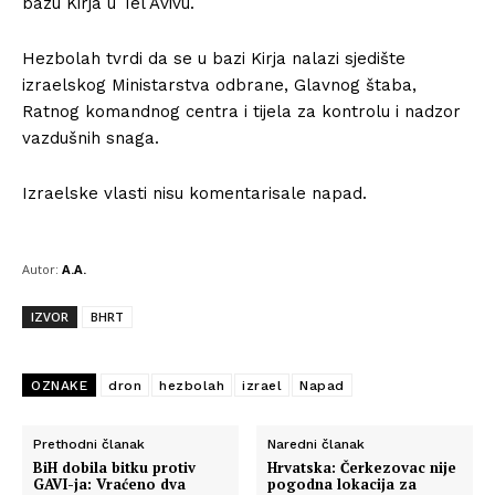
bazu Kirja u Tel Avivu.
Hezbolah tvrdi da se u bazi Kirja nalazi sjedište
izraelskog Ministarstva odbrane, Glavnog štaba,
Ratnog komandnog centra i tijela za kontrolu i nadzor
vazdušnih snaga.
Izraelske vlasti nisu komentarisale napad.
Autor:
A.A.
IZVOR
BHRT
OZNAKE
dron
hezbolah
izrael
Napad
Prethodni članak
Naredni članak
BiH dobila bitku protiv
Hrvatska: Čerkezovac nije
GAVI-ja: Vraćeno dva
pogodna lokacija za