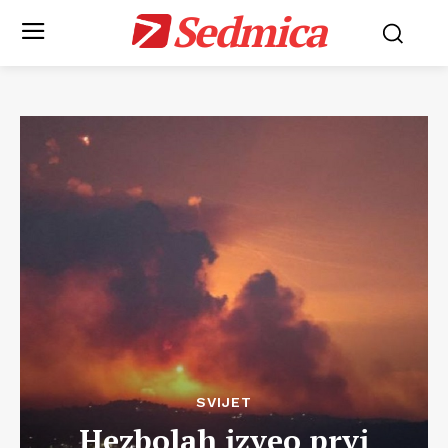
Sedmica
SVIJET
Hezbolah izveo prvi