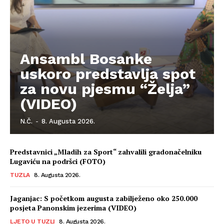
Ansambl Bosanke
uskoro predstavlja spot
za novu pjesmu “Želja”
(VIDEO)
N.Č.
-
8. Augusta 2026.
Predstavnici „Mladih za Sport“ zahvalili gradonačelniku
Lugaviću na podršci (FOTO)
Info
TUZLA
8. Augusta 2026.
O nama
Jaganjac: S početkom augusta zabilježeno oko 250.000
Kontakt
posjeta Panonskim jezerima (VIDEO)
Impressum
LJETO U TUZLI
8. Augusta 2026.