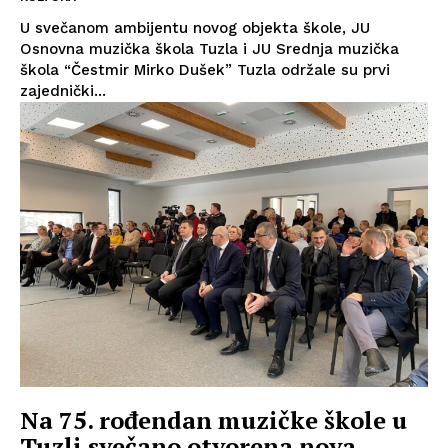
U svečanom ambijentu novog objekta škole, JU
Osnovna muzička škola Tuzla i JU Srednja muzička
škola “Čestmir Mirko Dušek” Tuzla održale su prvi
zajednički...
Na 75. rođendan muzičke škole u
Tuzli svečano otvorena nova