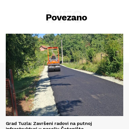
INFO
Povezano
Info
Grad Tuzla: Završeni radovi na putnoj
infrastrukturi u naselju Četenište