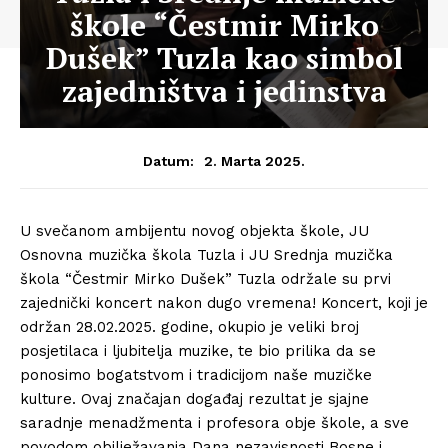
škole “Čestmir Mirko
Dušek” Tuzla kao simbol
zajedništva i jedinstva
2. Marta 2025.
Datum:
U svečanom ambijentu novog objekta škole, JU
Osnovna muzička škola Tuzla i JU Srednja muzička
škola “Čestmir Mirko Dušek” Tuzla održale su prvi
zajednički koncert nakon dugo vremena! Koncert, koji je
održan 28.02.2025. godine, okupio je veliki broj
posjetilaca i ljubitelja muzike, te bio prilika da se
ponosimo bogatstvom i tradicijom naše muzičke
kulture. Ovaj značajan događaj rezultat je sjajne
saradnje menadžmenta i profesora obje škole, a sve
povodom obilježavanja Dana nezavisnosti Bosne i