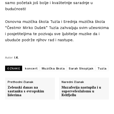
samo početak još bolje i kvalitetnije saradnje u
budućnosti!
Osnovna muzička škola Tuzla i Srednja muzička škola
“Čestmir Mirko Dušek” Tuzla zahvaljuju svim učesnicima
i posjetiteljima te pozivaju sve ljubitelje muzike da i
ubuduće podrže njihov rad i nastupe.
Autor:
I.K.
OZNAKE
koncert
Muzička škola
Sarah Skopljak
Tuzla
Prethodni članak
Naredni članak
Zelenski danas na
Muzaferija nastupila i u
sastanku s evropskim
superveleslalomu u
liderima
Kvitfjellu